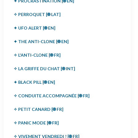
✦ PROCRASTINATION [🌐 EN]
✧ PERROQUET [🌐 LAT]
✦ UFO ALERT [🌐 EN]
✦ THE ANTI-CLONE [🌐 EN]
✧ L'ANTI-CLONE [🌐 FR]
✧ LA GRIFFE DU CHAT [🌐 INT]
✦ BLACK PILL [🌐 EN]
✧ CONDUITE ACCOMPAGNÉE [🌐 FR]
✧ PETIT CANARD [🌐 FR]
✧ PANIC MODE [🌐 FR]
✧ VIVEMENT VENDREDI ! [🌐 FR]