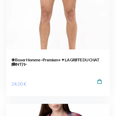
❀ Boxer Homme ~Premium+ ✦ LA GRIFFE DU CHAT
[🌐 INT] ✨
24
.00
€