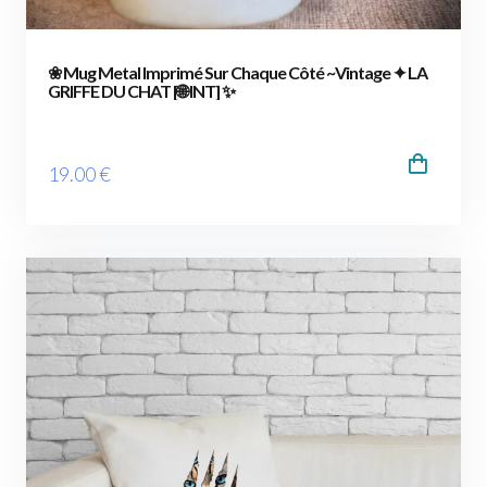
❀ Mug Metal Imprimé Sur Chaque Côté ~Vintage ✦ LA
GRIFFE DU CHAT [🌐 INT] ✨
19
.00
€