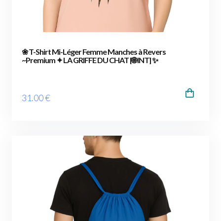
❀ T-Shirt Mi-Léger Femme Manches à Revers
~Premium ✦ LA GRIFFE DU CHAT [🌐 INT] ✨
31
.00
€