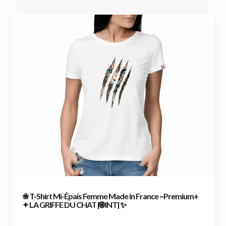
❀ T-Shirt Mi-Épais Femme Made in France ~Premium+
✦ LA GRIFFE DU CHAT [🌐 INT] ✨