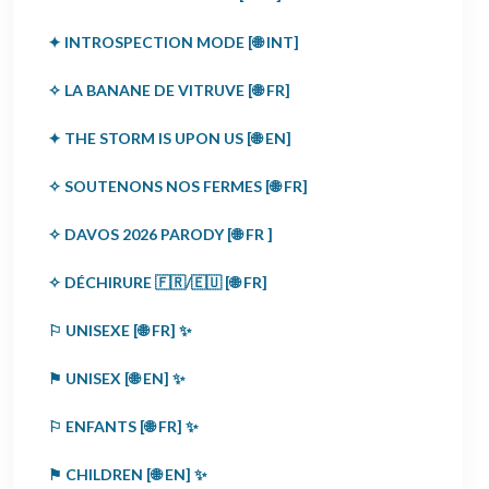
✦ INTROSPECTION MODE [🌐 INT]
✧ LA BANANE DE VITRUVE [🌐 FR]
✦ THE STORM IS UPON US [🌐 EN]
✧ SOUTENONS NOS FERMES [🌐 FR]
✧ DAVOS 2026 PARODY [🌐 FR ]
✧ DÉCHIRURE 🇫🇷/🇪🇺 [🌐 FR]
⚐ UNISEXE [🌐 FR] ✨
⚑ UNISEX [🌐 EN] ✨
⚐ ENFANTS [🌐 FR] ✨
⚑ CHILDREN [🌐 EN] ✨