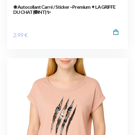
❀ Autocollant Carré / Sticker ~Premium ✦ LA GRIFFE
DU CHAT [🌐 INT] ✨
2
.99
€