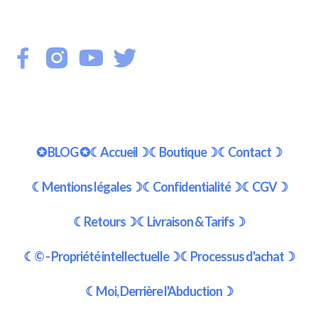
✪ BLOG ✪
☾Accueil☽
☾Boutique☽
☾Contact☽
☾Mentions légales☽
☾Confidentialité☽
☾CGV☽
☾Retours☽
☾Livraison & Tarifs☽
☾© - Propriété intellectuelle☽
☾Processus d'achat☽
☾Moi, Derrière l'Abduction☽