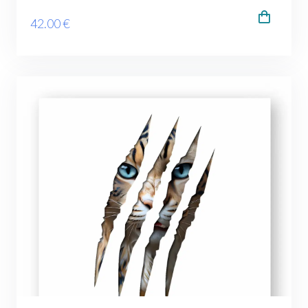
42
.00
€