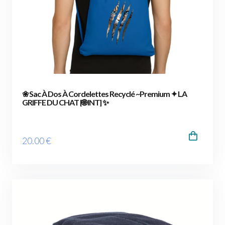
❀ Sac À Dos À Cordelettes Recyclé ~Premium ✦ LA
GRIFFE DU CHAT [🌐 INT] ✨
20
.00
€