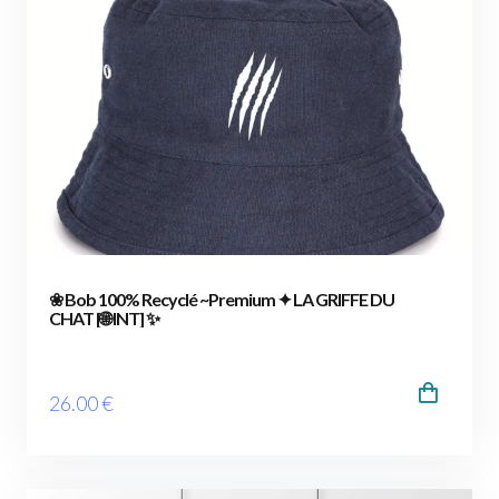
❀ Bob 100% Recyclé ~Premium ✦ LA GRIFFE DU
CHAT [🌐 INT] ✨
26
.00
€