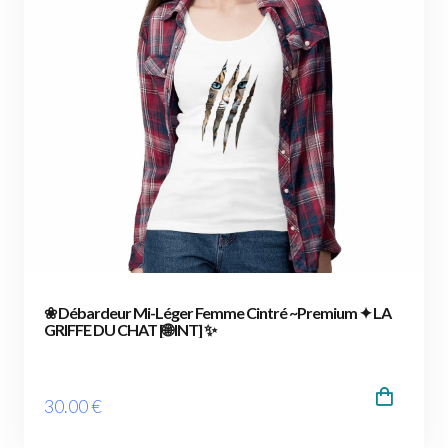
❀ Débardeur Mi-Léger Femme Cintré ~Premium ✦ LA
GRIFFE DU CHAT [🌐 INT] ✨
30
.00
€