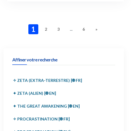
1
2
3
...
6
»
Affiner votre recherche
✧ ZETA (EXTRA-TERRESTRE) [🌐 FR]
✦ ZETA (ALIEN) [🌐 EN]
✦ THE GREAT AWAKENING [🌐 EN]
✧ PROCRASTINATION [🌐 FR]