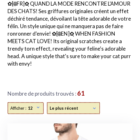
✿[🌐FR]✿ฺ QUAND LA MODE RENCONTRE L'AMOUR
DES CHATS! Ses griffures originales créent un effet
déchiré tendance, dévoilant la tête adorable de votre
félin. Un style unique qui ne manquera pas de faire
ronronner d'envie! ✿[🌐EN]✿ฺ WHEN FASHION
MEETS CAT LOVE! Its original scratches create a
trendy torn effect, revealing your feline's adorable
head. A unique style that's sure to make your cat purr
with envy!
61
Nombre de produits trouvés :
Afficher :
12
Le plus récent