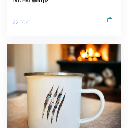
DU CHAT [🌐 INT] ✨
22
.00
€