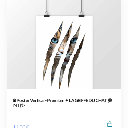
❀ Poster Vertical ~Premium ✦ LA GRIFFE DU CHAT [🌐
INT] ✨
11
.00
€