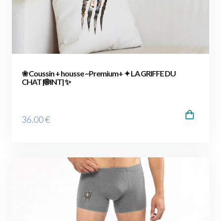
❀ Coussin + housse ~Premium+ ✦ LA GRIFFE DU
CHAT [🌐 INT] ✨
36
.00
€