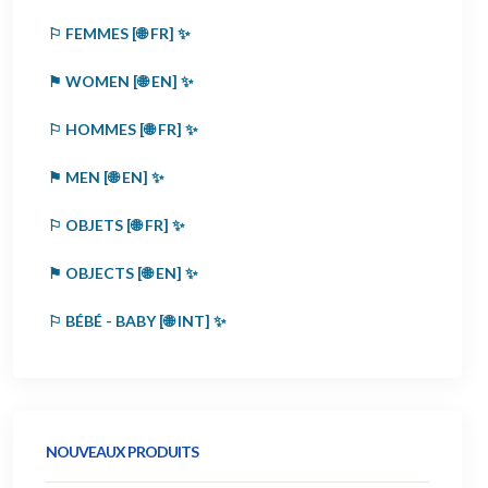
⚐ FEMMES [🌐 FR] ✨
⚑ WOMEN [🌐 EN] ✨
⚐ HOMMES [🌐 FR] ✨
⚑ MEN [🌐 EN] ✨
⚐ OBJETS [🌐 FR] ✨
⚑ OBJECTS [🌐 EN] ✨
⚐ BÉBÉ - BABY [🌐 INT] ✨
NOUVEAUX PRODUITS