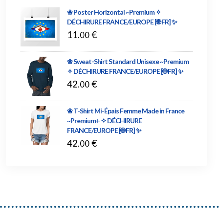
❀ Poster Horizontal ~Premium ✧
DÉCHIRURE FRANCE/EUROPE [🌐 FR] ✨
11
€
.00
❀ Sweat-Shirt Standard Unisexe ~Premium
✧ DÉCHIRURE FRANCE/EUROPE [🌐 FR] ✨
42
€
.00
❀ T-Shirt Mi-Épais Femme Made in France
~Premium+ ✧ DÉCHIRURE
FRANCE/EUROPE [🌐 FR] ✨
42
€
.00