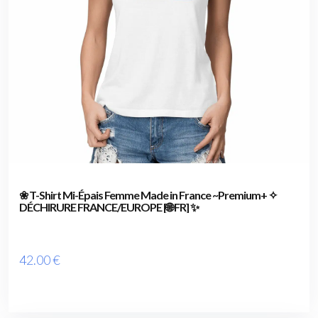
❀ T-Shirt Mi-Épais Femme Made in France ~Premium+ ✧
DÉCHIRURE FRANCE/EUROPE [🌐 FR] ✨
42
.00
€