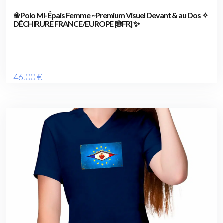
❀ Polo Mi-Épais Femme ~Premium Visuel Devant & au Dos ✧
DÉCHIRURE FRANCE/EUROPE [🌐 FR] ✨
46
.00
€