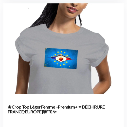
❀ Crop Top Léger Femme ~Premium+ ✧ DÉCHIRURE
FRANCE/EUROPE [🌐 FR] ✨