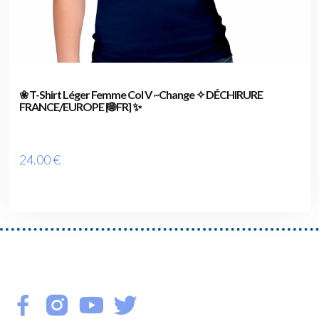
❀ T-Shirt Léger Femme Col V ~Change ✧ DÉCHIRURE
FRANCE/EUROPE [🌐 FR] ✨
24
.00
€