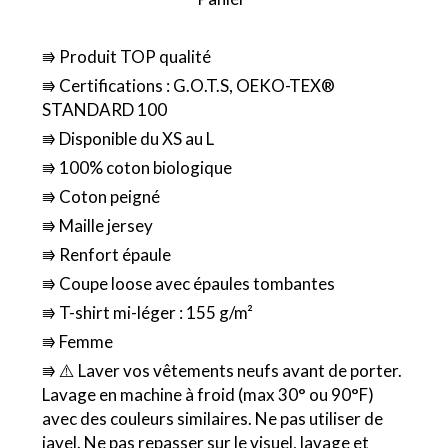
⭆ Produit TOP qualité
⭆ Certifications : G.O.T.S, OEKO-TEX®
STANDARD 100
⭆ Disponible du XS au L
⭆ 100% coton biologique
⭆ Coton peigné
⭆ Maille jersey
⭆ Renfort épaule
⭆ Coupe loose avec épaules tombantes
⭆ T-shirt mi-léger : 155 g/m²
⭆ Femme
⭆ ⚠️ Laver vos vêtements neufs avant de porter.
Lavage en machine à froid (max 30° ou 90°F)
avec des couleurs similaires. Ne pas utiliser de
javel. Ne pas repasser sur le visuel, lavage et