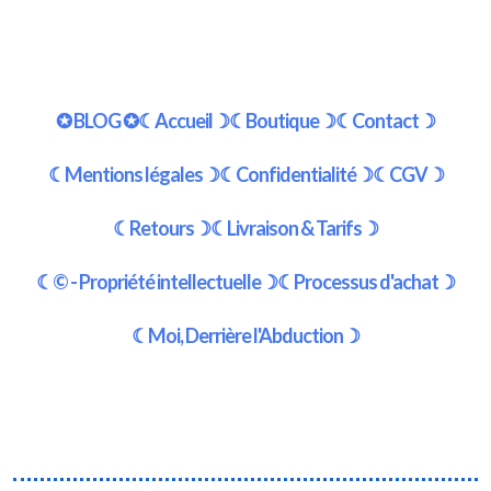
✪ BLOG ✪
☾Accueil☽
☾Boutique☽
☾Contact☽
☾Mentions légales☽
☾Confidentialité☽
☾CGV☽
☾Retours☽
☾Livraison & Tarifs☽
☾© - Propriété intellectuelle☽
☾Processus d'achat☽
☾Moi, Derrière l'Abduction☽