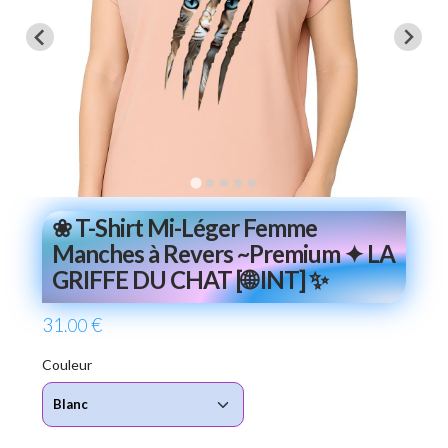
❀ T-Shirt Mi-Léger Femme
Manches à Revers ~Premium ✦ LA
GRIFFE DU CHAT [🌐 INT] ✨
31
€
.00
Couleur