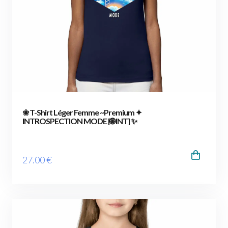
❀ T-Shirt Léger Femme ~Premium ✦
INTROSPECTION MODE [🌐 INT] ✨
27
.00
€