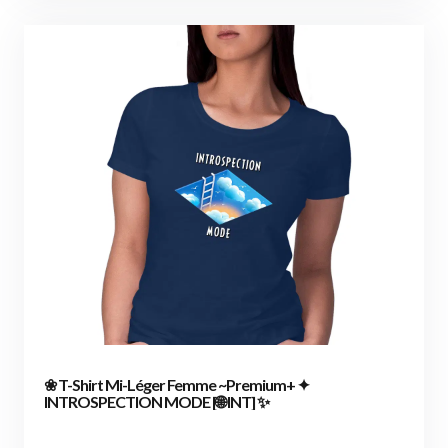
❀ T-Shirt Mi-Léger Femme ~Premium+ ✦
INTROSPECTION MODE [🌐 INT] ✨