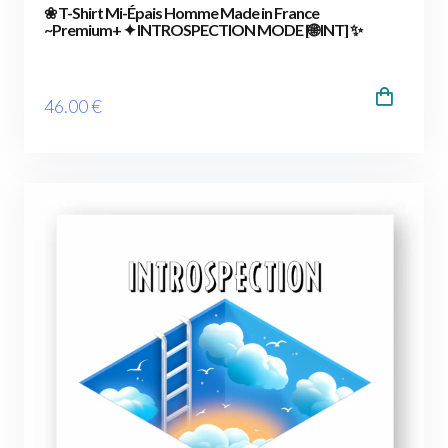
❀ T-Shirt Mi-Épais Homme Made in France
~Premium+ ✦ INTROSPECTION MODE [🌐 INT] ✨
46
.00
€