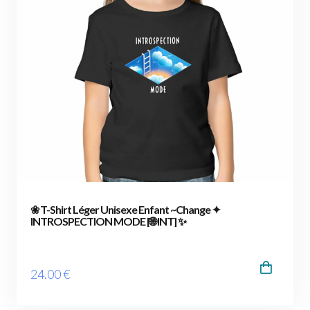
❀ T-Shirt Léger Unisexe Enfant ~Change ✦
INTROSPECTION MODE [🌐 INT] ✨
24
.00
€