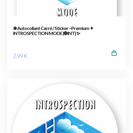
❀ Autocollant Carré / Sticker ~Premium ✦
INTROSPECTION MODE [🌐 INT] ✨
2
.99
€