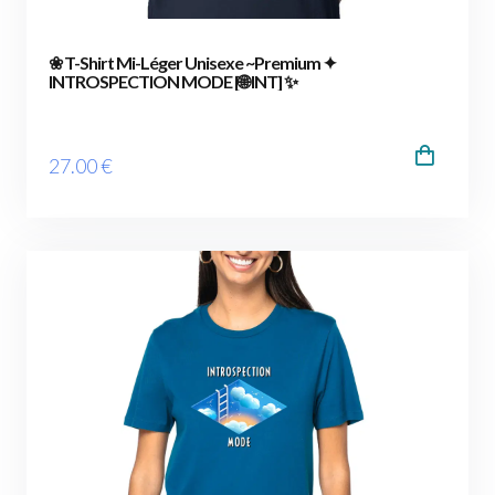
❀ T-Shirt Mi-Léger Unisexe ~Premium ✦
INTROSPECTION MODE [🌐 INT] ✨
27
.00
€