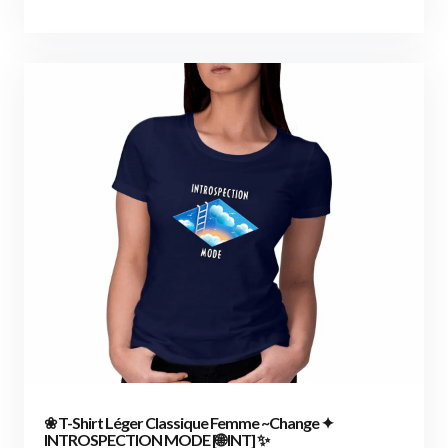
❀ T-Shirt Léger Classique Femme ~Change ✦
INTROSPECTION MODE [🌐 INT] ✨