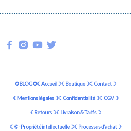
✪ BLOG ✪
☾Accueil☽
☾Boutique☽
☾Contact☽
☾Mentions légales☽
☾Confidentialité☽
☾CGV☽
☾Retours☽
☾Livraison & Tarifs☽
☾© - Propriété intellectuelle☽
☾Processus d'achat☽