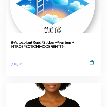
❀ Autocollant Rond / Sticker ~Premium ✦
INTROSPECTION MODE [🌐 INT] ✨
2
.99
€