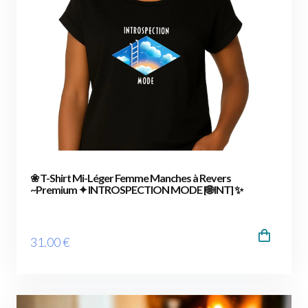
❀ T-Shirt Mi-Léger Femme Manches à Revers
~Premium ✦ INTROSPECTION MODE [🌐 INT] ✨
31
.00
€