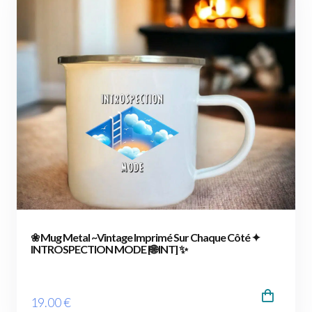
❀ Mug Metal ~Vintage Imprimé Sur Chaque Côté ✦
INTROSPECTION MODE [🌐 INT] ✨
19
.00
€