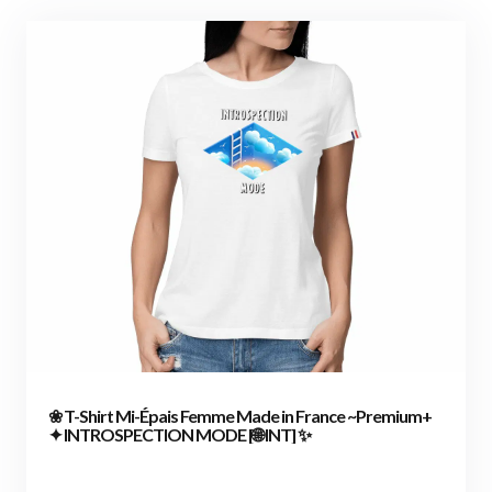
❀ T-Shirt Mi-Épais Femme Made in France ~Premium+
✦ INTROSPECTION MODE [🌐 INT] ✨