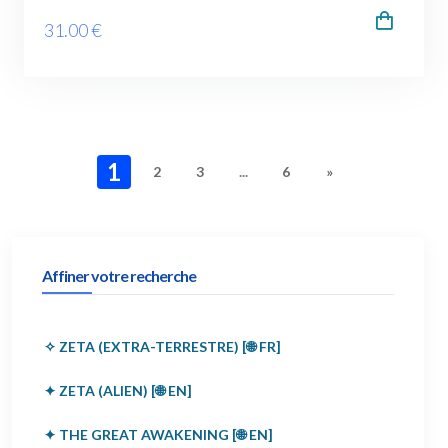
31
.00
€
1
2
3
...
6
»
Affiner votre recherche
✧ ZETA (EXTRA-TERRESTRE) [🌐 FR]
✦ ZETA (ALIEN) [🌐 EN]
✦ THE GREAT AWAKENING [🌐 EN]