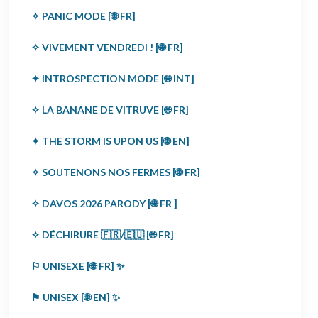
✧ PANIC MODE [🌐 FR]
✧ VIVEMENT VENDREDI ! [🌐 FR]
✦ INTROSPECTION MODE [🌐 INT]
✧ LA BANANE DE VITRUVE [🌐 FR]
✦ THE STORM IS UPON US [🌐 EN]
✧ SOUTENONS NOS FERMES [🌐 FR]
✧ DAVOS 2026 PARODY [🌐 FR ]
✧ DÉCHIRURE 🇫🇷/🇪🇺 [🌐 FR]
⚐ UNISEXE [🌐 FR] ✨
⚑ UNISEX [🌐 EN] ✨