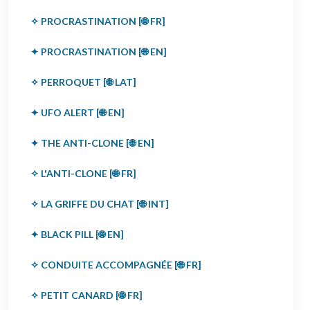
✧ PROCRASTINATION [🌐 FR]
✦ PROCRASTINATION [🌐 EN]
✧ PERROQUET [🌐 LAT]
✦ UFO ALERT [🌐 EN]
✦ THE ANTI-CLONE [🌐 EN]
✧ L'ANTI-CLONE [🌐 FR]
✧ LA GRIFFE DU CHAT [🌐 INT]
✦ BLACK PILL [🌐 EN]
✧ CONDUITE ACCOMPAGNÉE [🌐 FR]
✧ PETIT CANARD [🌐 FR]