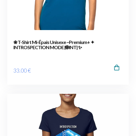
❀ T-Shirt Mi-Épais Unisexe ~Premium+ ✦
INTROSPECTION MODE [🌐 INT] ✨
33
.00
€