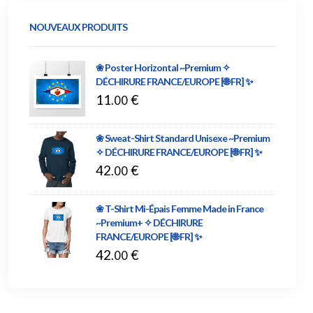
NOUVEAUX PRODUITS
❀ Poster Horizontal ~Premium ✧
DÉCHIRURE FRANCE/EUROPE [🌐 FR] ✨
11
€
.00
❀ Sweat-Shirt Standard Unisexe ~Premium
✧ DÉCHIRURE FRANCE/EUROPE [🌐 FR] ✨
42
€
.00
❀ T-Shirt Mi-Épais Femme Made in France
~Premium+ ✧ DÉCHIRURE
FRANCE/EUROPE [🌐 FR] ✨
42
€
.00