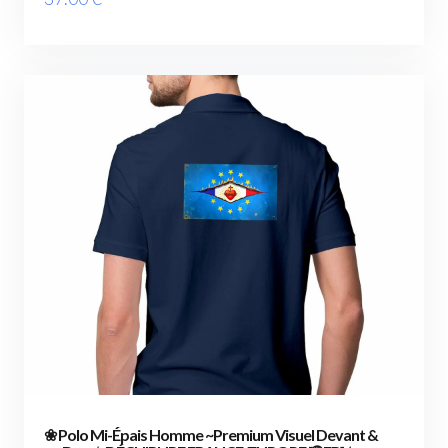
❀ Polo Mi-Épais Homme ~Premium Visuel Devant &