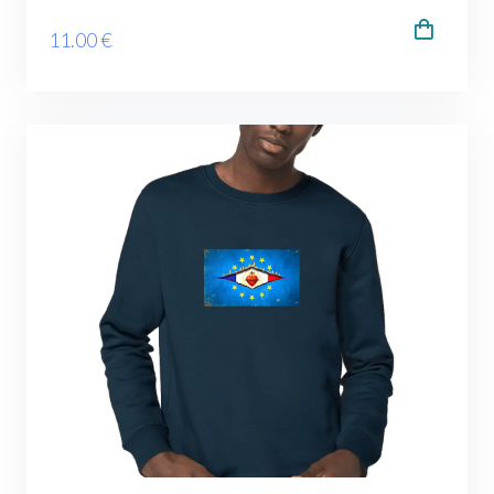
11
.00
€