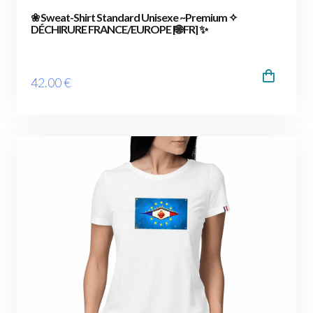
❀ Sweat-Shirt Standard Unisexe ~Premium ✧
DÉCHIRURE FRANCE/EUROPE [🌐 FR] ✨
42
.00
€