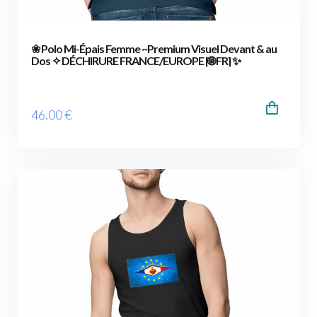
❀ Polo Mi-Épais Femme ~Premium Visuel Devant & au
Dos ✧ DÉCHIRURE FRANCE/EUROPE [🌐 FR] ✨
46
.00
€