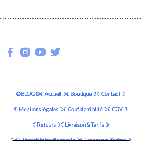
✪ BLOG ✪
☾Accueil☽
☾Boutique☽
☾Contact☽
☾Mentions légales☽
☾Confidentialité☽
☾CGV☽
☾Retours☽
☾Livraison & Tarifs☽
☾© - Propriété intellectuelle☽
☾Processus d'achat☽