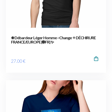
❀ Débardeur Léger Homme ~Change ✧ DÉCHIRURE
FRANCE/EUROPE [🌐 FR] ✨
27
.00
€