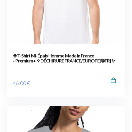
❀ T-Shirt Mi-Épais Homme Made in France
~Premium+ ✧ DÉCHIRURE FRANCE/EUROPE [🌐 FR] ✨
46
.00
€