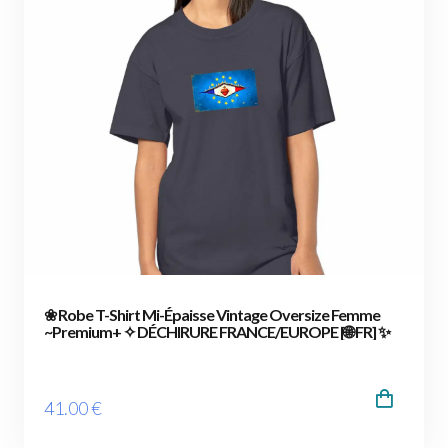
❀ Robe T-Shirt Mi-Épaisse Vintage Oversize Femme
~Premium+ ✧ DÉCHIRURE FRANCE/EUROPE [🌐 FR] ✨
41
.00
€