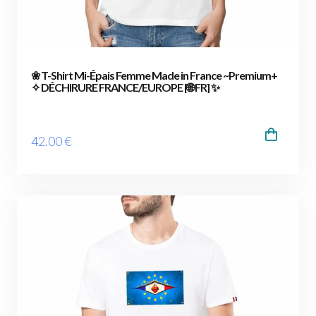
❀ T-Shirt Mi-Épais Femme Made in France ~Premium+
✧ DÉCHIRURE FRANCE/EUROPE [🌐 FR] ✨
42
.00
€