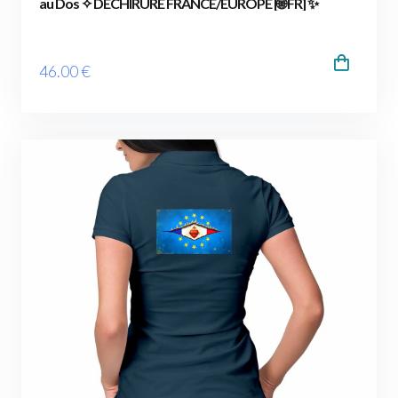
au Dos ✧ DÉCHIRURE FRANCE/EUROPE [🌐 FR] ✨
46
.00
€