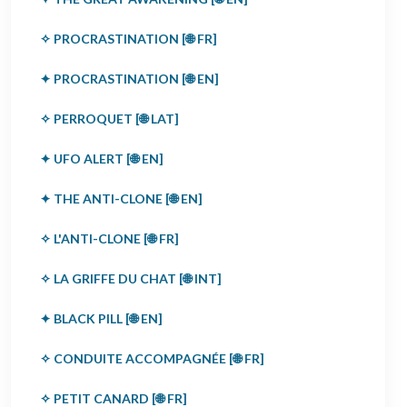
✧ PROCRASTINATION [🌐 FR]
✦ PROCRASTINATION [🌐 EN]
✧ PERROQUET [🌐 LAT]
✦ UFO ALERT [🌐 EN]
✦ THE ANTI-CLONE [🌐 EN]
✧ L'ANTI-CLONE [🌐 FR]
✧ LA GRIFFE DU CHAT [🌐 INT]
✦ BLACK PILL [🌐 EN]
✧ CONDUITE ACCOMPAGNÉE [🌐 FR]
✧ PETIT CANARD [🌐 FR]