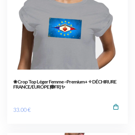
❀ Crop Top Léger Femme ~Premium+ ✧ DÉCHIRURE
FRANCE/EUROPE [🌐 FR] ✨
33
.00
€