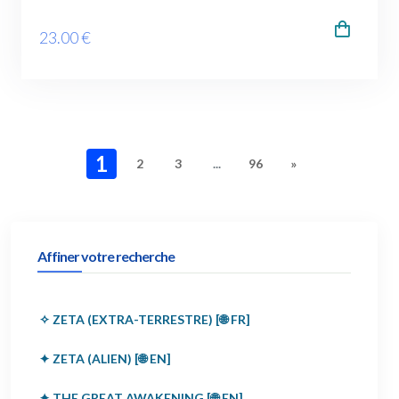
23
.00
€
1
2
3
...
96
»
Affiner votre recherche
✧ ZETA (EXTRA-TERRESTRE) [🌐 FR]
✦ ZETA (ALIEN) [🌐 EN]
✦ THE GREAT AWAKENING [🌐 EN]