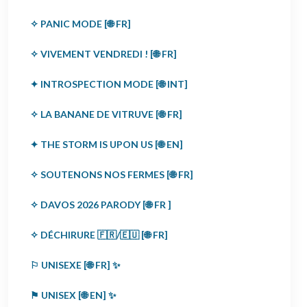
✧ PANIC MODE [🌐 FR]
✧ VIVEMENT VENDREDI ! [🌐 FR]
✦ INTROSPECTION MODE [🌐 INT]
✧ LA BANANE DE VITRUVE [🌐 FR]
✦ THE STORM IS UPON US [🌐 EN]
✧ SOUTENONS NOS FERMES [🌐 FR]
✧ DAVOS 2026 PARODY [🌐 FR ]
✧ DÉCHIRURE 🇫🇷/🇪🇺 [🌐 FR]
⚐ UNISEXE [🌐 FR] ✨
⚑ UNISEX [🌐 EN] ✨