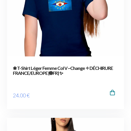
❀ T-Shirt Léger Femme Col V ~Change ✧ DÉCHIRURE
FRANCE/EUROPE [🌐 FR] ✨
24
.00
€