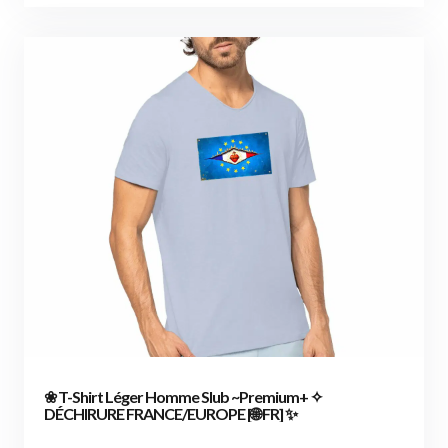
❀ T-Shirt Léger Homme Slub ~Premium+ ✧
DÉCHIRURE FRANCE/EUROPE [🌐 FR] ✨