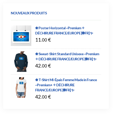
NOUVEAUX PRODUITS
❀ Poster Horizontal ~Premium ✧
DÉCHIRURE FRANCE/EUROPE [🌐 FR] ✨
11
€
.00
❀ Sweat-Shirt Standard Unisexe ~Premium
✧ DÉCHIRURE FRANCE/EUROPE [🌐 FR] ✨
42
€
.00
❀ T-Shirt Mi-Épais Femme Made in France
~Premium+ ✧ DÉCHIRURE
FRANCE/EUROPE [🌐 FR] ✨
42
€
.00