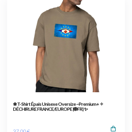
❀ T-Shirt Épais Unisexe Oversize ~Premium+ ✧
DÉCHIRURE FRANCE/EUROPE [🌐 FR] ✨
37
.00
€