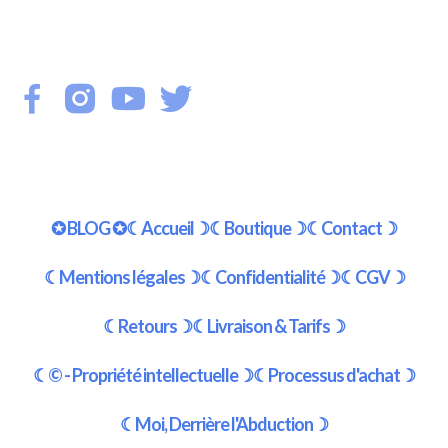
✪ BLOG ✪
☾Accueil☽
☾Boutique☽
☾Contact☽
☾Mentions légales☽
☾Confidentialité☽
☾CGV☽
☾Retours☽
☾Livraison & Tarifs☽
☾© - Propriété intellectuelle☽
☾Processus d'achat☽
☾Moi, Derrière l'Abduction☽