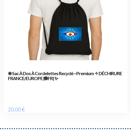
❀ Sac À Dos À Cordelettes Recyclé ~Premium ✧ DÉCHIRURE
FRANCE/EUROPE [🌐 FR] ✨
20
.00
€