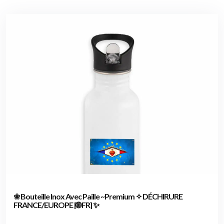
❀ Bouteille Inox Avec Paille ~Premium ✧ DÉCHIRURE
FRANCE/EUROPE [🌐 FR] ✨