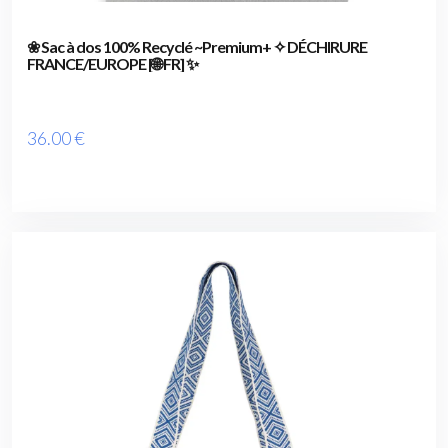
❀ Sac à dos 100% Recyclé ~Premium+ ✧ DÉCHIRURE
FRANCE/EUROPE [🌐 FR] ✨
36
.00
€