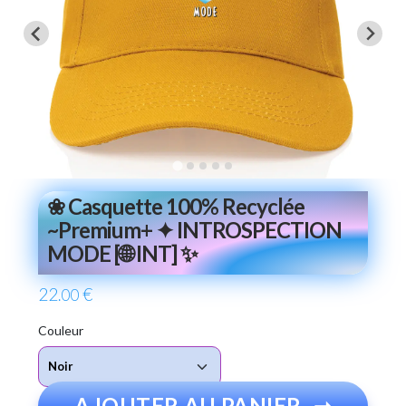
❀ Casquette 100% Recyclée
~Premium+ ✦ INTROSPECTION
MODE [🌐 INT] ✨
22
€
.00
Couleur
AJOUTER AU PANIER
➞