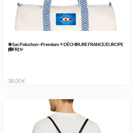
❀ Sac Polochon ~Premium ✧ DÉCHIRURE FRANCE/EUROPE
[🌐 FR] ✨
38
.00
€