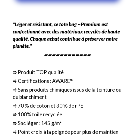
"Léger et résistant, ce tote bag ~Premium est
confectionné avec des matériaux recyclés de haute
qualité. Chaque achat contribue à préserver notre
planète."
▰▰▰▰▰▰▰▰▰▰▰▰
⭆ Produit TOP qualité
⭆ Certifications : AWARE™
⭆ Sans produits chimiques issus de la teinture ou
du blanchiment
⭆ 70 % de coton et 30 % de rPET
⭆ 100% toile recyclée
⭆ Sac léger : 145 g/m²
⭆ Point croix à la poignée pour plus de maintien