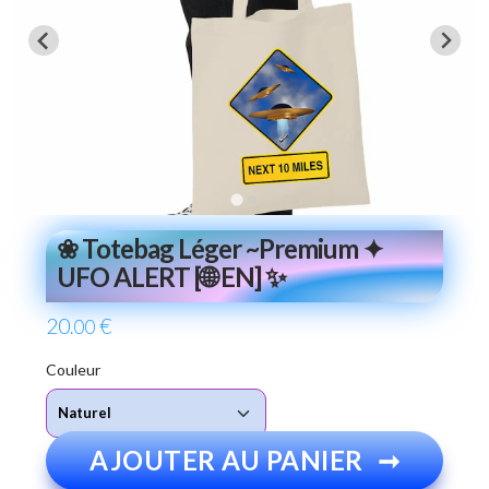
❀ Totebag Léger ~Premium ✦
UFO ALERT [🌐 EN] ✨
20
€
.00
Couleur
AJOUTER AU PANIER
➞