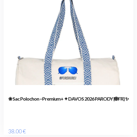
❀ Sac Polochon ~Premium+ ✦ DAVOS 2026 PARODY [🌐 FR] ✨
38
.00
€