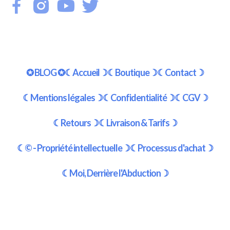
✪ BLOG ✪
☾Accueil☽
☾Boutique☽
☾Contact☽
☾Mentions légales☽
☾Confidentialité☽
☾CGV☽
☾Retours☽
☾Livraison & Tarifs☽
☾© - Propriété intellectuelle☽
☾Processus d'achat☽
☾Moi, Derrière l'Abduction☽