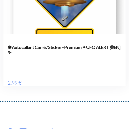
❀ Autocollant Carré / Sticker ~Premium ✦ UFO ALERT [🌐 EN]
✨
2
.99
€