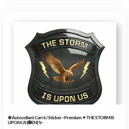
❀ Autocollant Carré / Sticker ~Premium ✦ THE STORM IS
UPON US [🌐 EN] ✨