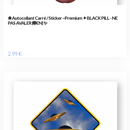
❀ Autocollant Carré / Sticker ~Premium ✦ BLACK PILL - NE
PAS AVALER [🌐 EN] ✨
2
.99
€