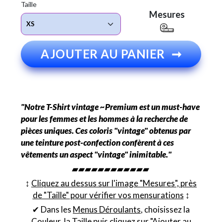
Taille
Mesures
AJOUTER AU PANIER
➞
"Notre T-Shirt vintage ~Premium est un must-have
pour les femmes et les hommes à la recherche de
pièces uniques. Ces coloris "vintage" obtenus par
une teinture post-confection confèrent à ces
vêtements un aspect "vintage" inimitable."
▰▰▰▰▰▰▰▰▰▰▰▰
↕︎
Cliquez au dessus sur l'image "Mesures", près
de "Taille" pour vérifier vos mensurations
↕︎
✔ Dans les
Menus Déroulants
, choisissez la
Couleur
, la
Taille
puis cliquez sur "Ajouter au