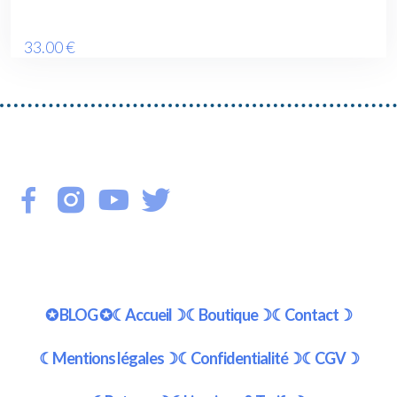
33
.00
€
✪ BLOG ✪
☾Accueil☽
☾Boutique☽
☾Contact☽
☾Mentions légales☽
☾Confidentialité☽
☾CGV☽