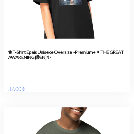
❀ T-Shirt Épais Unisexe Oversize ~Premium+ ✦ THE GREAT
AWAKENING [🌐 EN] ✨
37
.00
€