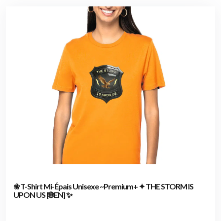
❀ T-Shirt Mi-Épais Unisexe ~Premium+ ✦ THE STORM IS
UPON US [🌐 EN] ✨