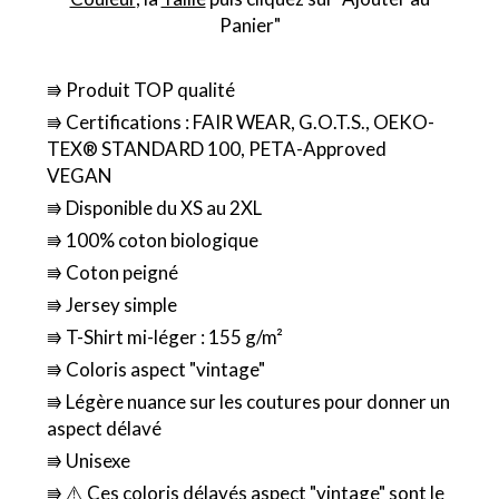
Panier"
⭆ Produit TOP qualité
⭆ Certifications : FAIR WEAR, G.O.T.S., OEKO-
TEX® STANDARD 100, PETA-Approved
VEGAN
⭆ Disponible du XS au 2XL
⭆ 100% coton biologique
⭆ Coton peigné
⭆ Jersey simple
⭆ T-Shirt mi-léger : 155 g/m²
⭆ Coloris aspect "vintage"
⭆ Légère nuance sur les coutures pour donner un
aspect délavé
⭆ Unisexe
⭆ ⚠️ Ces coloris délavés aspect "vintage" sont le