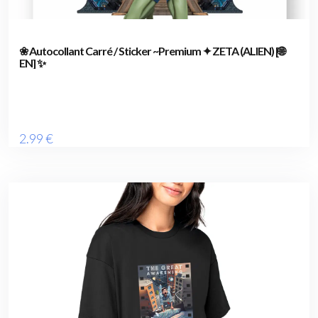
❀ Autocollant Carré / Sticker ~Premium ✦ ZETA (ALIEN) [🌐
EN] ✨
2
.99
€