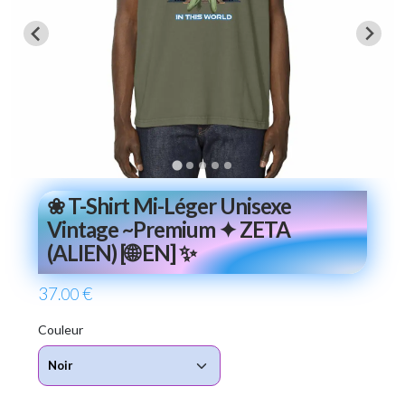
❀ T-Shirt Mi-Léger Unisexe
Vintage ~Premium ✦ ZETA
(ALIEN) [🌐 EN] ✨
37
€
.00
Couleur