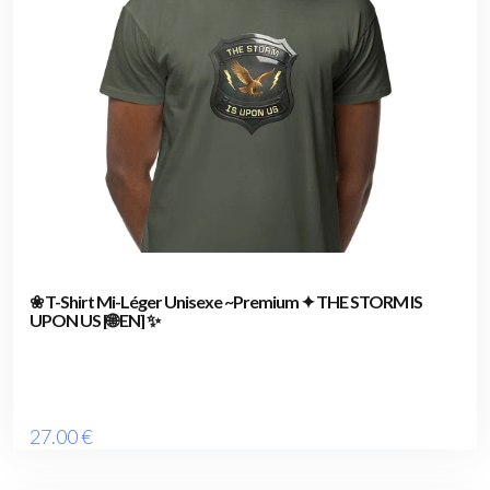
❀ T-Shirt Mi-Léger Unisexe ~Premium ✦ THE STORM IS
UPON US [🌐 EN] ✨
27
.00
€