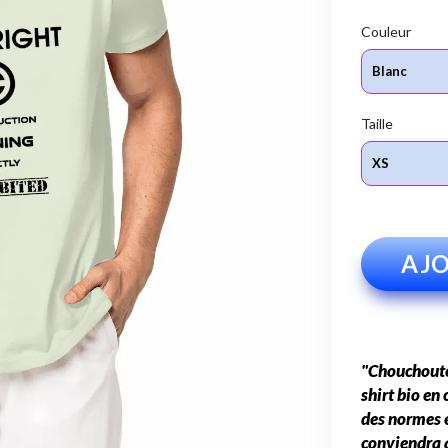
Couleur
Taille
AJO
"Chouchoutez
shirt bio en
des normes ét
conviendra