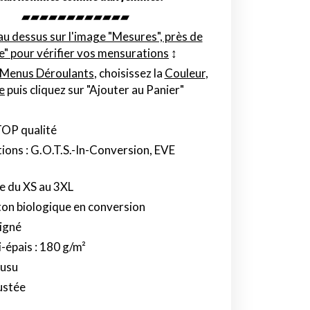
▰▰▰▰▰▰▰▰▰▰▰▰
au dessus sur l'image "Mesures", près de
le" pour vérifier vos mensurations
↕︎
Menus Déroulants
, choisissez la
Couleur
,
le
puis cliquez sur "Ajouter au Panier"
TOP qualité
tions : G.O.T.S.-In-Conversion, EVE
e du XS au 3XL
on biologique en conversion
igné
i-épais : 180 g/m²
usu
ustée