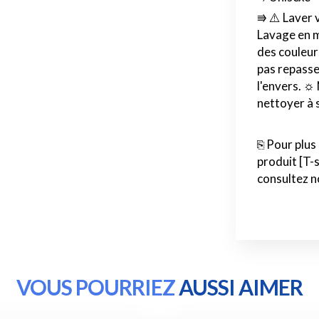
⭆ ⚠️ Laver 
Lavage en m
des couleurs
pas repasser
l'envers. ☼
nettoyer à 
⎘ Pour plus
produit [T-
consultez n
VOUS POURRIEZ
AUSSI AIMER