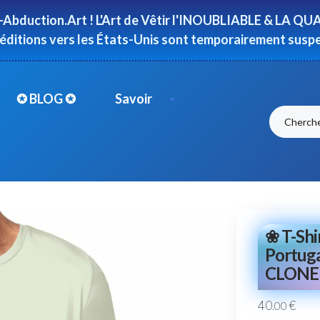
-Abduction.Art ! L'Art de Vêtir l'INOUBLIABLE & LA QUAL
péditions vers les États-Unis sont temporairement susp
✪ BLOG ✪
Savoir
❀ T-Shi
Portug
CLONE [
40
€
.00