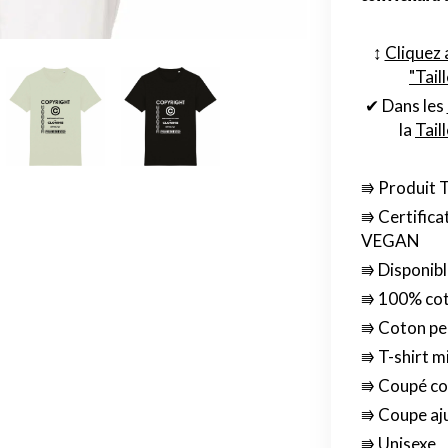
↕︎
Cliquez 
"Tail
✔ Dans les
la
Tail
⭆ Produit 
⭆ Certifica
VEGAN
⭆ Disponibl
⭆ 100% cot
⭆ Coton pe
⭆ T-shirt m
⭆ Coupé co
⭆ Coupe aj
⭆ Unisexe