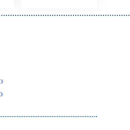
e☽
n☽