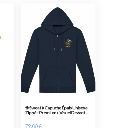
❀ Sweat à Capuche Épais Unisexe
Zippé ~Premium+ Visuel Devant &
au Dos ✦ THE STORM IS UPON US
[🌐 EN] ✨
79
.00
€