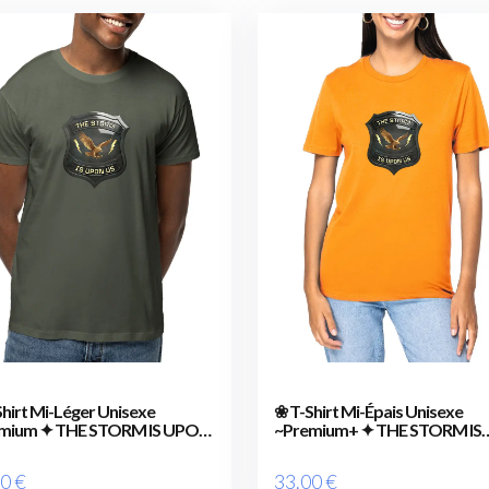
hirt Mi-Léger Unisexe
❀ T-Shirt Mi-Épais Unisexe
mium ✦ THE STORM IS UPON
~Premium+ ✦ THE STORM IS
 EN] ✨
UPON US [🌐 EN] ✨
00
€
33
.00
€