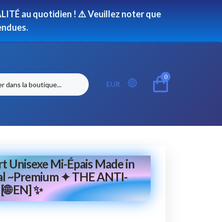
ITÉ au quotidien ! ⚠️ Veuillez noter que
endues.
0
EUR
rt Unisexe Mi-Épais Made in
al ~Premium ✦ THE ANTI-
🌐 EN] ✨