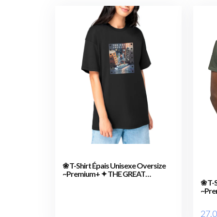
❀ T-Shirt Épais Unisexe Oversize
~Premium+ ✦ THE GREAT
AWAKENING [🌐 EN] ✨
❀ T-S
~Pre
US [
27
.