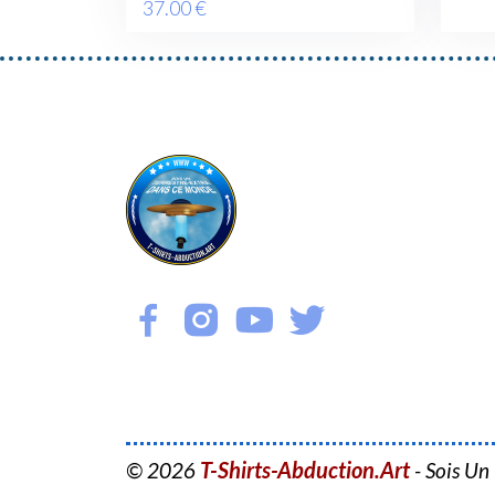
37
.00
€
T-Shirts-Abduction.Art
© 2026
- Sois Un