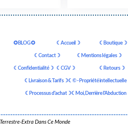
✪ BLOG ✪
☾Accueil☽
☾Boutique☽
☾Contact☽
☾Mentions légales☽
☾Confidentialité☽
☾CGV☽
☾Retours☽
☾Livraison & Tarifs☽
☾© - Propriété intellectuell
☾Processus d'achat☽
☾Moi, Derrière l'Abductio
 Terrestre-Extra Dans Ce Monde