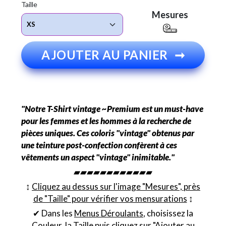
Taille
Mesures
AJOUTER AU PANIER
➞
"Notre T-Shirt vintage ~Premium est un must-have
pour les femmes et les hommes à la recherche de
pièces uniques. Ces coloris "vintage" obtenus par
une teinture post-confection confèrent à ces
vêtements un aspect "vintage" inimitable."
▰▰▰▰▰▰▰▰▰▰▰▰
↕︎
Cliquez au dessus sur l'image "Mesures", près
de "Taille" pour vérifier vos mensurations
↕︎
✔ Dans les
Menus Déroulants
, choisissez la
Couleur
, la
Taille
puis cliquez sur "Ajouter au