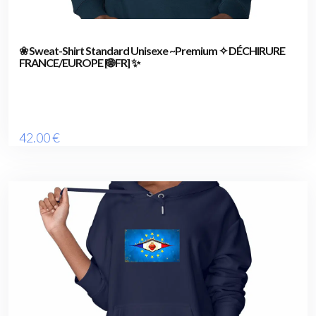
❀ Sweat-Shirt Standard Unisexe ~Premium ✧ DÉCHIRURE
FRANCE/EUROPE [🌐 FR] ✨
42
.00
€