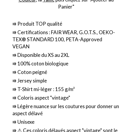
Panier"
⭆ Produit TOP qualité
⭆ Certifications : FAIR WEAR, G.O.T.S., OEKO-
TEX® STANDARD 100, PETA-Approved
VEGAN
⭆ Disponible du XS au 2XL
⭆ 100% coton biologique
⭆ Coton peigné
⭆ Jersey simple
⭆ T-Shirt mi-léger : 155 g/m²
⭆ Coloris aspect "vintage"
⭆ Légère nuance sur les coutures pour donner un
aspect délavé
⭆ Unisexe
⭆ ⚠️ Ces coloris délavés aspect "vintage" sont le