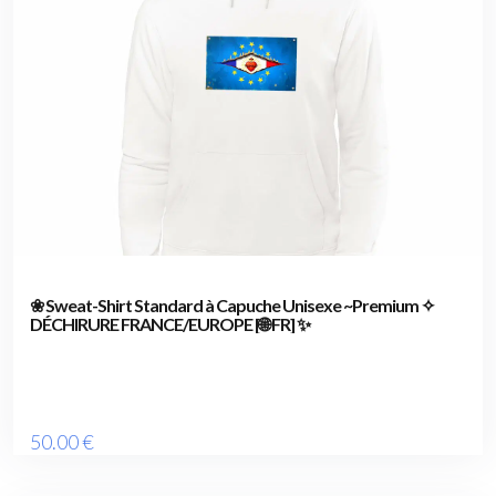
❀ Sweat-Shirt Standard à Capuche Unisexe ~Premium ✧
DÉCHIRURE FRANCE/EUROPE [🌐 FR] ✨
50
.00
€