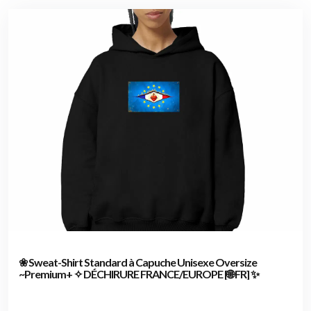
❀ Sweat-Shirt Standard à Capuche Unisexe Oversize
~Premium+ ✧ DÉCHIRURE FRANCE/EUROPE [🌐 FR] ✨