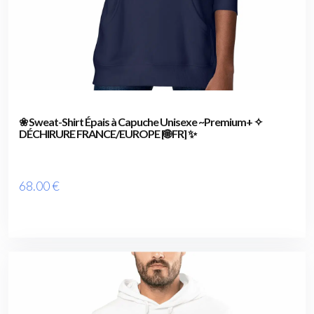
❀ Sweat-Shirt Épais à Capuche Unisexe ~Premium+ ✧
DÉCHIRURE FRANCE/EUROPE [🌐 FR] ✨
68
.00
€