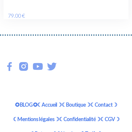
79
.00
€
✪ BLOG ✪
☾Accueil☽
☾Boutique☽
☾Contact☽
☾Mentions légales☽
☾Confidentialité☽
☾CGV☽