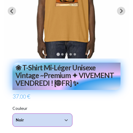
❀ T-Shirt Mi-Léger Unisexe
Vintage ~Premium ✦ VIVEMENT
VENDREDI ! [🌐 FR] ✨
37
€
.00
Couleur