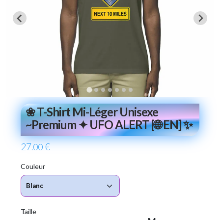
❀ T-Shirt Mi-Léger Unisexe
~Premium ✦ UFO ALERT [🌐 EN] ✨
27
€
.00
Couleur
Taille