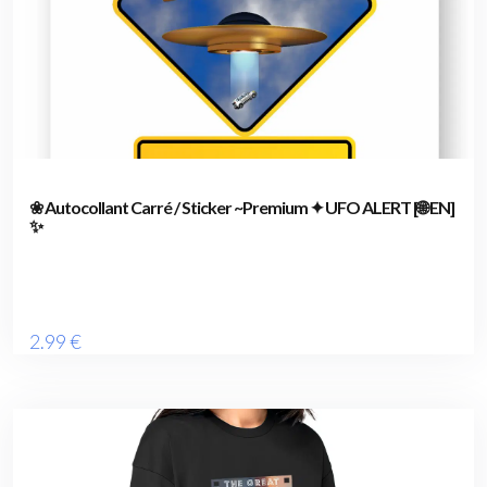
❀ Autocollant Carré / Sticker ~Premium ✦ UFO ALERT [🌐 EN]
✨
2
.99
€