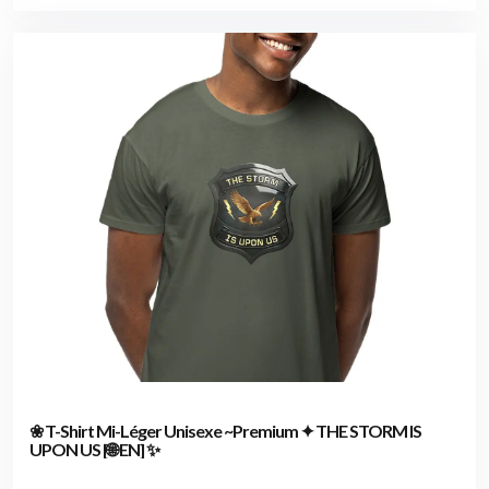
❀ T-Shirt Mi-Léger Unisexe ~Premium ✦ THE STORM IS
UPON US [🌐 EN] ✨