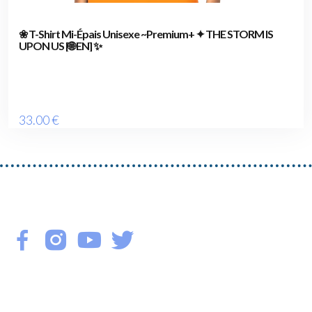
❀ T-Shirt Mi-Épais Unisexe ~Premium+ ✦ THE STORM IS
UPON US [🌐 EN] ✨
33
.00
€