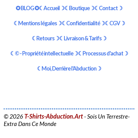
✪ BLOG ✪
☾Accueil☽
☾Boutique☽
☾Contact☽
☾Mentions légales☽
☾Confidentialité☽
☾CGV☽
☾Retours☽
☾Livraison & Tarifs☽
☾© - Propriété intellectuelle☽
☾Processus d'achat☽
☾Moi, Derrière l'Abduction☽
T-Shirts-Abduction.Art
© 2026
- Sois Un Terrestre-
Extra Dans Ce Monde