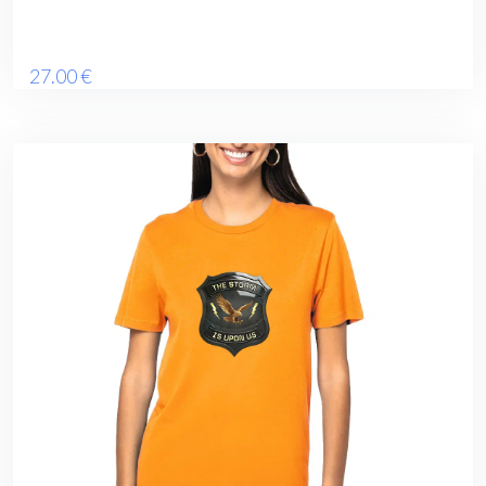
27
.00
€