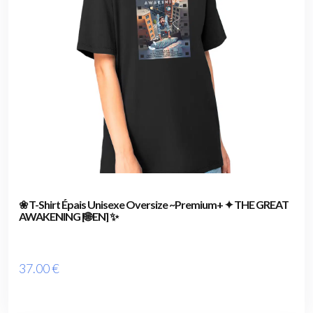
❀ T-Shirt Épais Unisexe Oversize ~Premium+ ✦ THE GREAT
AWAKENING [🌐 EN] ✨
37
.00
€