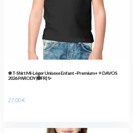
❀ T-Shirt Mi-Léger Unisexe Enfant ~Premium+ ✧ DAVOS
2026 PARODY [🌐 FR] ✨
27
.00
€