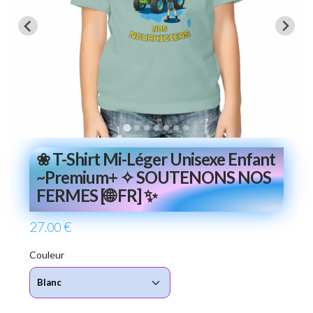
❀ T-Shirt Mi-Léger Unisexe Enfant
~Premium+ ✧ SOUTENONS NOS
FERMES [🌐 FR] ✨
27
€
.00
Couleur