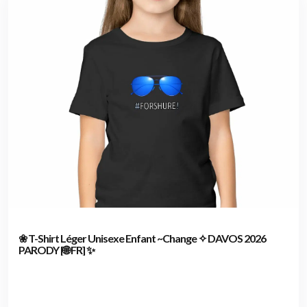
❀ T-Shirt Léger Unisexe Enfant ~Change ✧ DAVOS 2026
PARODY [🌐 FR] ✨