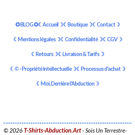
✪ BLOG ✪
☾Accueil☽
☾Boutique☽
☾Contact☽
☾Mentions légales☽
☾Confidentialité☽
☾CGV☽
☾Retours☽
☾Livraison & Tarifs☽
☾© - Propriété intellectuelle☽
☾Processus d'achat☽
☾Moi, Derrière l'Abduction☽
T-Shirts-Abduction.Art
© 2026
- Sois Un Terrestre-