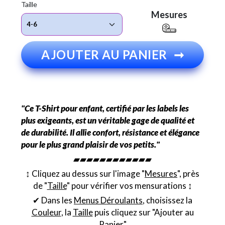
Taille
Mesures
AJOUTER AU PANIER
➞
"Ce T-Shirt pour enfant, certifié par les labels les
plus exigeants, est un véritable gage de qualité et
de durabilité. Il allie confort, résistance et élégance
pour le plus grand plaisir de vos petits."
▰▰▰▰▰▰▰▰▰▰▰▰
↕︎ Cliquez au dessus sur l'image "
Mesures
", près
de "
Taille
" pour vérifier vos mensurations ↕︎
✔ Dans les
Menus Déroulants
, choisissez la
Couleur
, la
Taille
puis cliquez sur "Ajouter au
Panier"