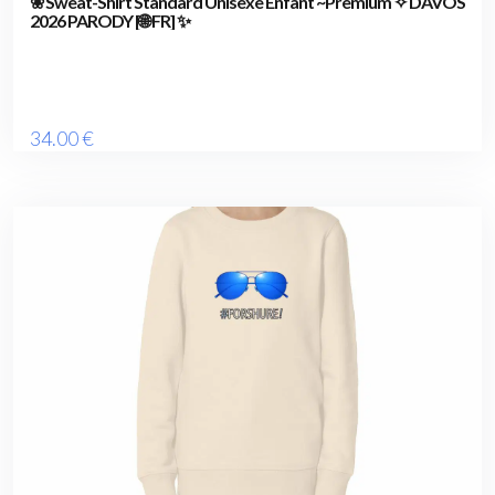
❀ Sweat-Shirt Standard Unisexe Enfant ~Premium ✧ DAVOS
2026 PARODY [🌐 FR] ✨
34
.00
€