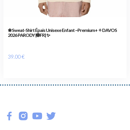
❀ Sweat-Shirt Épais Unisexe Enfant ~Premium+ ✧ DAVOS
2026 PARODY [🌐 FR] ✨
39
.00
€