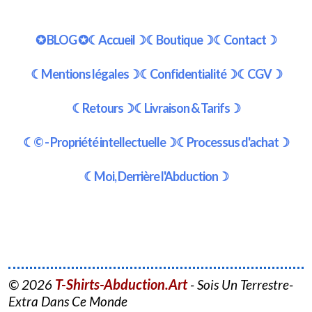
✪ BLOG ✪
☾Accueil☽
☾Boutique☽
☾Contact☽
☾Mentions légales☽
☾Confidentialité☽
☾CGV☽
☾Retours☽
☾Livraison & Tarifs☽
☾© - Propriété intellectuelle☽
☾Processus d'achat☽
☾Moi, Derrière l'Abduction☽
T-Shirts-Abduction.Art
© 2026
- Sois Un Terrestre-
Extra Dans Ce Monde