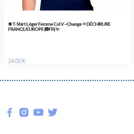
❀ T-Shirt Léger Femme Col V ~Change ✧ DÉCHIRURE
FRANCE/EUROPE [🌐 FR] ✨
24
.00
€