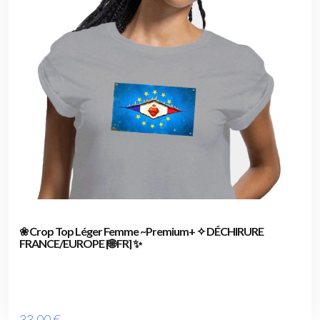
❀ Crop Top Léger Femme ~Premium+ ✧ DÉCHIRURE
FRANCE/EUROPE [🌐 FR] ✨
33
.00
€