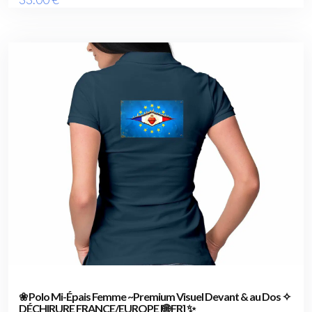
❀ Polo Mi-Épais Femme ~Premium Visuel Devant & au Dos ✧
DÉCHIRURE FRANCE/EUROPE [🌐 FR] ✨