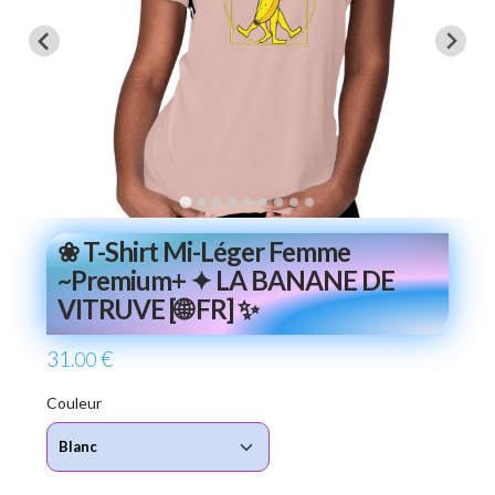
❀ T-Shirt Mi-Léger Femme
~Premium+ ✦ LA BANANE DE
VITRUVE [🌐 FR] ✨
31
€
.00
Couleur