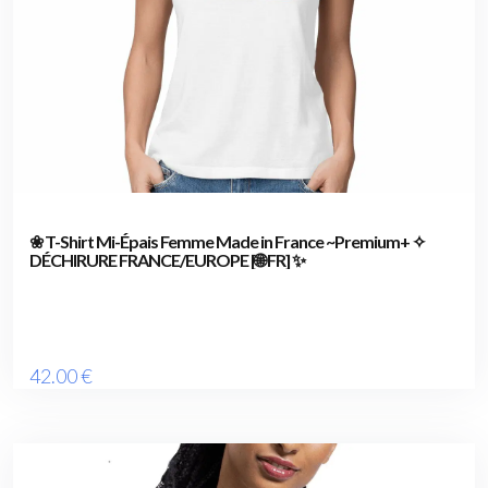
❀ T-Shirt Mi-Épais Femme Made in France ~Premium+ ✧
DÉCHIRURE FRANCE/EUROPE [🌐 FR] ✨
42
.00
€