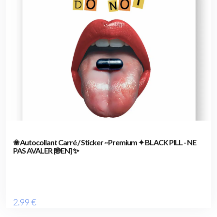
❀ Autocollant Carré / Sticker ~Premium ✦ BLACK PILL - NE
PAS AVALER [🌐 EN] ✨
2
.99
€