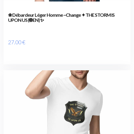
❀ Débardeur Léger Homme ~Change ✦ THE STORM IS
UPON US [🌐 EN] ✨
27
.00
€