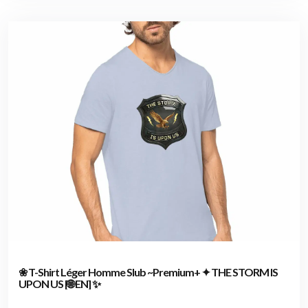
❀ T-Shirt Léger Homme Slub ~Premium+ ✦ THE STORM IS
UPON US [🌐 EN] ✨