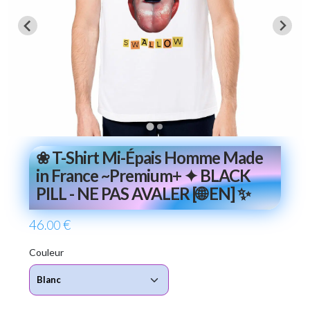
❀ T-Shirt Mi-Épais Homme Made
in France ~Premium+ ✦ BLACK
PILL - NE PAS AVALER [🌐 EN] ✨
46
€
.00
Couleur