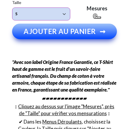
Taille
Mesures
AJOUTER AU PANIER
➞
"Avec son label Origine France Garantie, ce T-Shirt
haut de gamme est le fruit d'un savoir-faire
artisanal français. Du champ de coton à votre
armoire, chaque étape de sa fabrication est réalisée
en France, garantissant une qualité exemplaire."
▰▰▰▰▰▰▰▰▰▰▰▰
↕︎
Cliquez au dessus sur l'image "Mesures", près
de "Taille" pour vérifier vos mensurations
↕︎
✔ Dans les
Menus Déroulants
, choisissez la
Couleur
, la
Taille
puis cliquez sur "Ajouter au