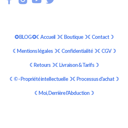
✪ BLOG ✪
☾Accueil☽
☾Boutique☽
☾Contact☽
☾Mentions légales☽
☾Confidentialité☽
☾CGV☽
☾Retours☽
☾Livraison & Tarifs☽
☾© - Propriété intellectuelle☽
☾Processus d'achat☽
☾Moi, Derrière l'Abduction☽