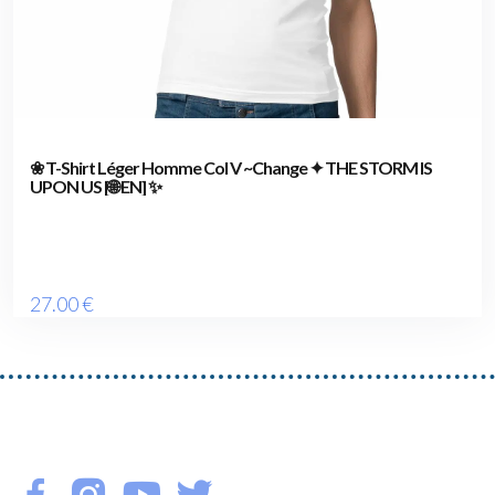
❀ T-Shirt Léger Homme Col V ~Change ✦ THE STORM IS
UPON US [🌐 EN] ✨
27
.00
€