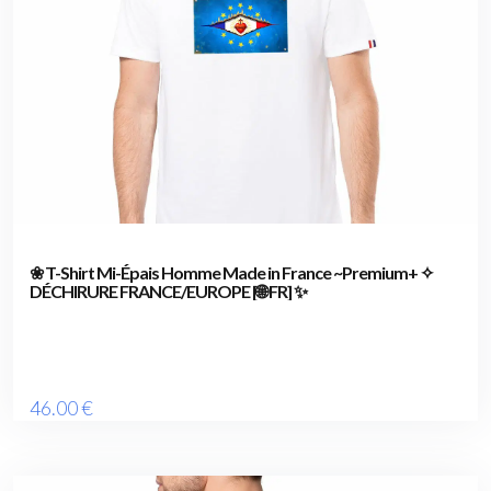
❀ T-Shirt Mi-Épais Homme Made in France ~Premium+ ✧
DÉCHIRURE FRANCE/EUROPE [🌐 FR] ✨
46
.00
€