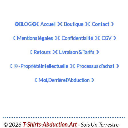
✪ BLOG ✪
☾Accueil☽
☾Boutique☽
☾Contact☽
☾Mentions légales☽
☾Confidentialité☽
☾CGV☽
☾Retours☽
☾Livraison & Tarifs☽
☾© - Propriété intellectuelle☽
☾Processus d'achat☽
☾Moi, Derrière l'Abduction☽
T-Shirts-Abduction.Art
© 2026
- Sois Un Terrestre-