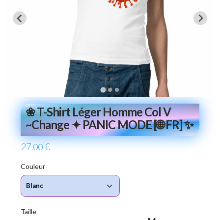
❀ T-Shirt Léger Homme Col V
~Change ✦ PANIC MODE [🌐 FR] ✨
27
€
.00
Couleur
Taille