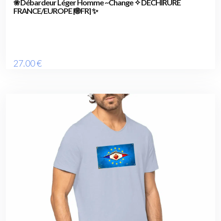
❀ Débardeur Léger Homme ~Change ✧ DÉCHIRURE
FRANCE/EUROPE [🌐 FR] ✨
27
.00
€