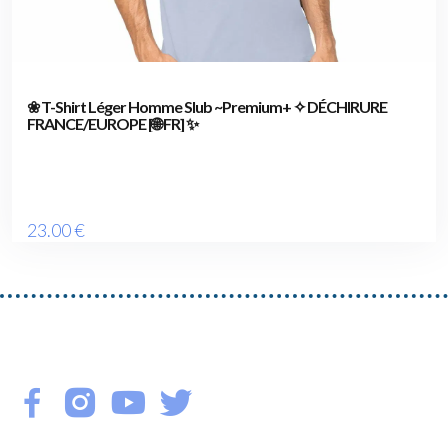
❀ T-Shirt Léger Homme Slub ~Premium+ ✧ DÉCHIRURE
FRANCE/EUROPE [🌐 FR] ✨
23
.00
€