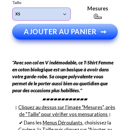
Taille
Mesures
AJOUTER AU PANIER
➞
"Avec son col en V indémodable, ce T-Shirt Femme
en coton biologique est un basique à avoir dans
votre garde-robe. Sa coupe polyvalente vous
permet de le porter aussi bien au quotidien que
pour des occasions plus habillées."
▰▰▰▰▰▰▰▰▰▰▰▰
↕︎
Cliquez au dessus sur l'image "Mesures", près
de "Taille" pour vérifier vos mensurations
↕︎
✔ Dans les
Menus Déroulants
, choisissez la
Couleur
, la
Taille
puis cliquez sur "Ajouter au