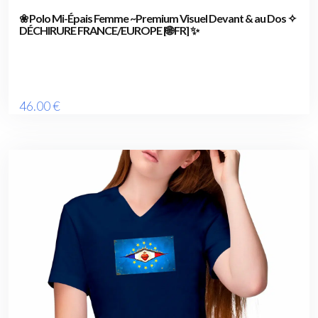
❀ Polo Mi-Épais Femme ~Premium Visuel Devant & au Dos ✧
DÉCHIRURE FRANCE/EUROPE [🌐 FR] ✨
46
.00
€