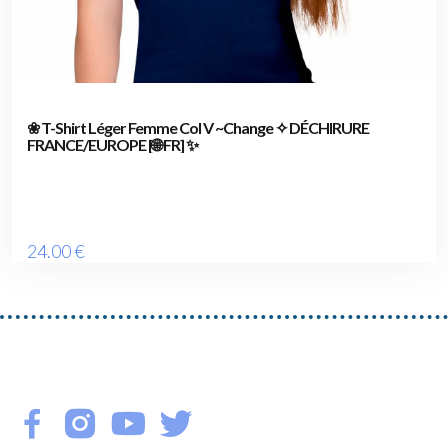
❀ T-Shirt Léger Femme Col V ~Change ✧ DÉCHIRURE
FRANCE/EUROPE [🌐 FR] ✨
24
.00
€