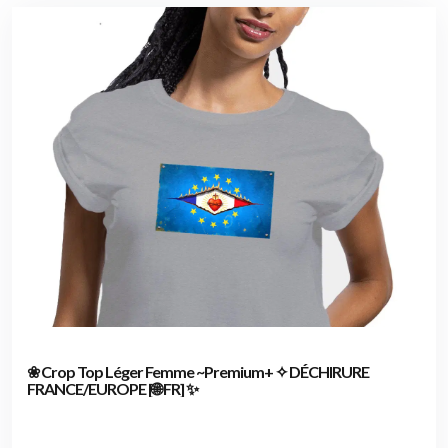
❀ Crop Top Léger Femme ~Premium+ ✧ DÉCHIRURE
FRANCE/EUROPE [🌐 FR] ✨