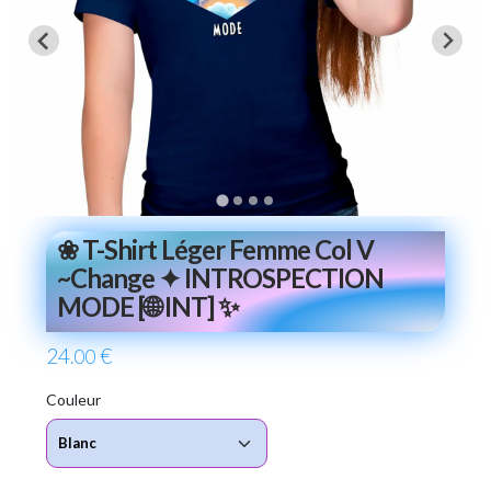
❀ T-Shirt Léger Femme Col V
~Change ✦ INTROSPECTION
MODE [🌐 INT] ✨
24
€
.00
Couleur