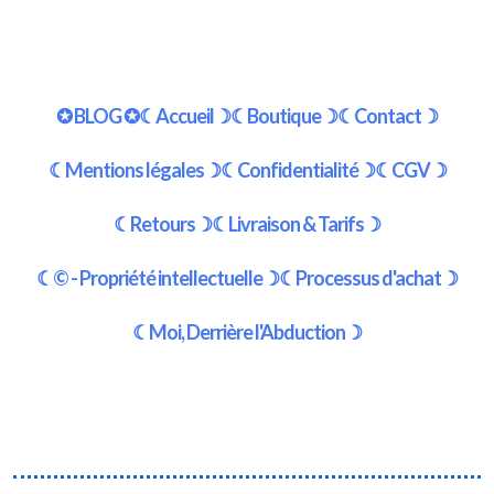
✪ BLOG ✪
☾Accueil☽
☾Boutique☽
☾Contact☽
☾Mentions légales☽
☾Confidentialité☽
☾CGV☽
☾Retours☽
☾Livraison & Tarifs☽
☾© - Propriété intellectuelle☽
☾Processus d'achat☽
☾Moi, Derrière l'Abduction☽