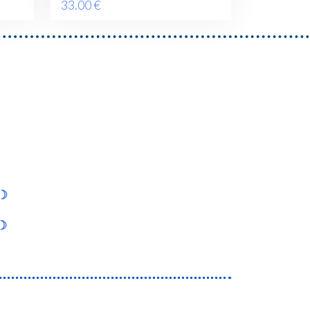
33
.00
€
e☽
n☽