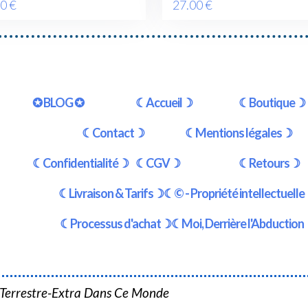
00
€
27
.00
€
✪ BLOG ✪
☾Accueil☽
☾Boutique☽
☾Contact☽
☾Mentions légales☽
☾Confidentialité☽
☾CGV☽
☾Retours☽
☾Livraison & Tarifs☽
☾© - Propriété intellectuell
☾Processus d'achat☽
☾Moi, Derrière l'Abductio
 Terrestre-Extra Dans Ce Monde