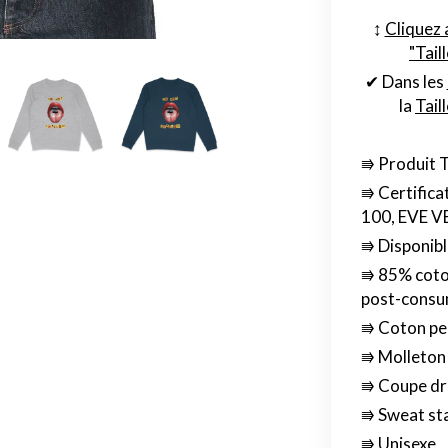
↕︎
Cliquez 
"Tail
✔ Dans les
la
Tail
⭆ Produit 
⭆ Certifica
100, EVE 
⭆ Disponibl
⭆ 85% coton
post-cons
⭆ Coton pe
⭆ Molleton 
⭆ Coupe dr
⭆ Sweat sta
⭆ Unisexe