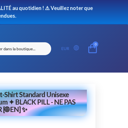
ITÉ au quotidien ! ⚠️ Veuillez noter que
endues.
0
EUR
-Shirt Standard Unisexe
um ✦ BLACK PILL - NE PAS
[🌐 EN] ✨