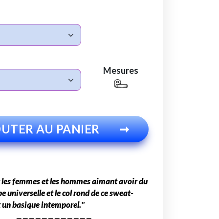
Mesures
UTER AU PANIER
➞
 les femmes et les hommes aimant avoir du
pe universelle et le col rond de ce sweat-
t un basique intemporel."
▰▰▰▰▰▰▰▰▰▰▰▰