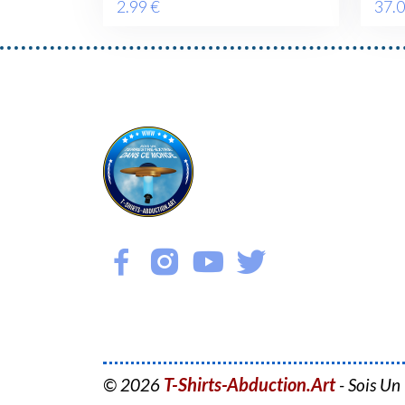
2
.99
€
37
.
T-Shirts-Abduction.Art
© 2026
- Sois Un