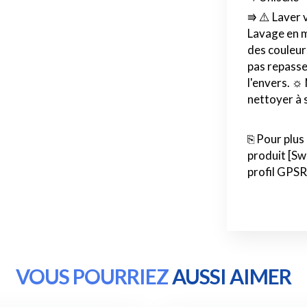
⭆ ⚠️ Laver 
Lavage en m
des couleurs
pas repasser
l'envers. ☼
nettoyer à 
⎘ Pour plus
produit [Sw
profil GPSR
VOUS POURRIEZ
AUSSI AIMER