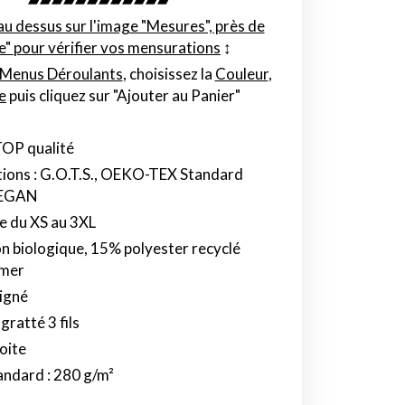
au dessus sur l'image "Mesures", près de
le" pour vérifier vos mensurations
↕︎
Menus Déroulants
, choisissez la
Couleur
,
le
puis cliquez sur "Ajouter au Panier"
TOP qualité
tions : G.O.T.S., OEKO-TEX Standard
VEGAN
e du XS au 3XL
 biologique, 15% polyester recyclé
umer
igné
gratté 3 fils
oite
ndard : 280 g/m²