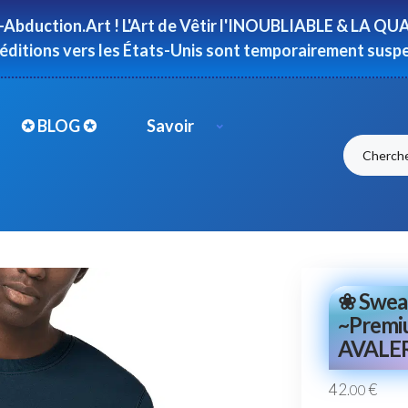
-Abduction.Art ! L'Art de Vêtir l'INOUBLIABLE & LA QUAL
péditions vers les États-Unis sont temporairement susp
✪ BLOG ✪
Savoir
❀ Sweat
~Premi
AVALER 
42
€
.00