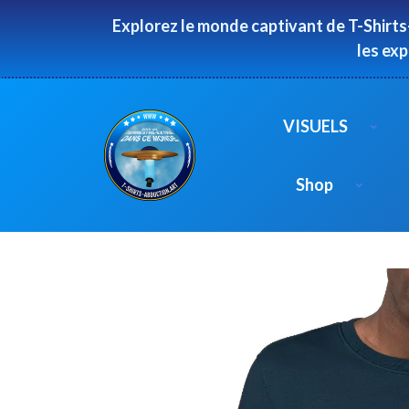
Panneau de gestion des cookies
Explorez le monde captivant de T-Shirts
les ex
VISUELS
Shop