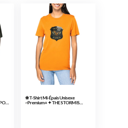
❀ T-Shirt Mi-Épais Unisexe
UPON
~Premium+ ✦ THE STORM IS
UPON US [🌐 EN] ✨