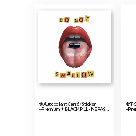
❀ Autocollant Carré / Sticker
❀ T-S
~Premium ✦ BLACK PILL - NE PAS
~Pre
AVALER [🌐 EN] ✨
AWAK