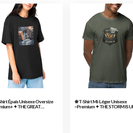
hirt Épais Unisexe Oversize
❀ T-Shirt Mi-Léger Unisexe
mium+ ✦ THE GREAT
~Premium ✦ THE STORM IS 
ENING [🌐 EN] ✨
US [🌐 EN] ✨