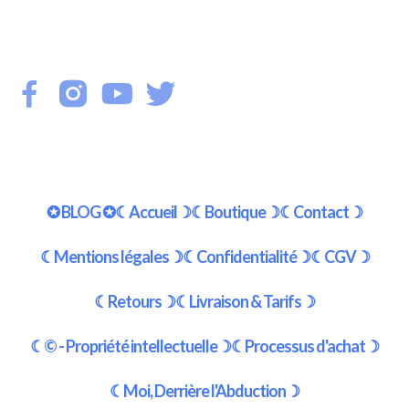
✪ BLOG ✪
☾Accueil☽
☾Boutique☽
☾Contact☽
☾Mentions légales☽
☾Confidentialité☽
☾CGV☽
☾Retours☽
☾Livraison & Tarifs☽
☾© - Propriété intellectuelle☽
☾Processus d'achat☽
☾Moi, Derrière l'Abduction☽