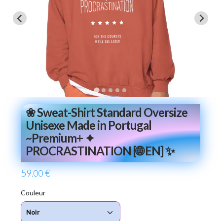
❀ Sweat-Shirt Standard Oversize
Unisexe Made in Portugal
~Premium+ ✦
PROCRASTINATION [🌐 EN] ✨
59
€
.00
Couleur