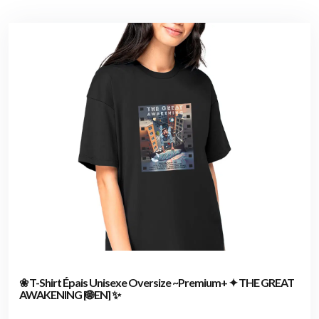
❀ T-Shirt Épais Unisexe Oversize ~Premium+ ✦ THE GREAT
AWAKENING [🌐 EN] ✨