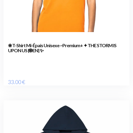
❀ T-Shirt Mi-Épais Unisexe ~Premium+ ✦ THE STORM IS
UPON US [🌐 EN] ✨
33
.00
€