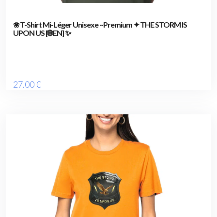
❀ T-Shirt Mi-Léger Unisexe ~Premium ✦ THE STORM IS
UPON US [🌐 EN] ✨
27
.00
€