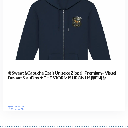
❀ Sweat à Capuche Épais Unisexe Zippé ~Premium+ Visuel
Devant & au Dos ✦ THE STORM IS UPON US [🌐 EN] ✨
79
.00
€