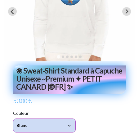
❀ Sweat-Shirt Standard à Capuche
Unisexe ~Premium ✦ PETIT
CANARD [🌐 FR] ✨
50
€
.00
Couleur