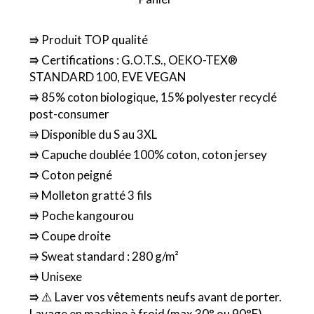
⭆ Produit TOP qualité
⭆ Certifications : G.O.T.S., OEKO-TEX®
STANDARD 100, EVE VEGAN
⭆ 85% coton biologique, 15% polyester recyclé
post-consumer
⭆ Disponible du S au 3XL
⭆ Capuche doublée 100% coton, coton jersey
⭆ Coton peigné
⭆ Molleton gratté 3 fils
⭆ Poche kangourou
⭆ Coupe droite
⭆ Sweat standard : 280 g/m²
⭆ Unisexe
⭆ ⚠️ Laver vos vêtements neufs avant de porter.
Lavage en machine à froid (max 30° ou 90°F)