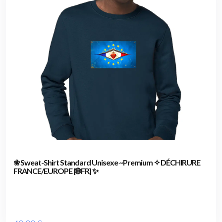
❀ Sweat-Shirt Standard Unisexe ~Premium ✧ DÉCHIRURE
FRANCE/EUROPE [🌐 FR] ✨