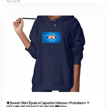
42
.00
€
❀ Sweat-Shirt Épais à Capuche Unisexe ~Premium+ ✧
DÉCHIRURE FRANCE/EUROPE [🌐 FR] ✨