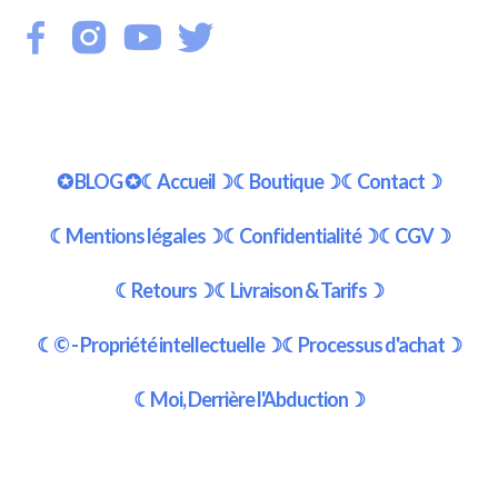
✪ BLOG ✪
☾Accueil☽
☾Boutique☽
☾Contact☽
☾Mentions légales☽
☾Confidentialité☽
☾CGV☽
☾Retours☽
☾Livraison & Tarifs☽
☾© - Propriété intellectuelle☽
☾Processus d'achat☽
☾Moi, Derrière l'Abduction☽