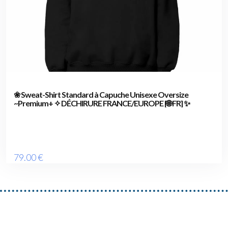
❀ Sweat-Shirt Standard à Capuche Unisexe Oversize
~Premium+ ✧ DÉCHIRURE FRANCE/EUROPE [🌐 FR] ✨
79
.00
€