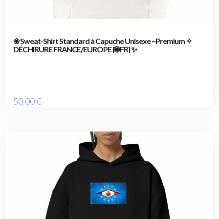
❀ Sweat-Shirt Standard à Capuche Unisexe ~Premium ✧
DÉCHIRURE FRANCE/EUROPE [🌐 FR] ✨
50
.00
€