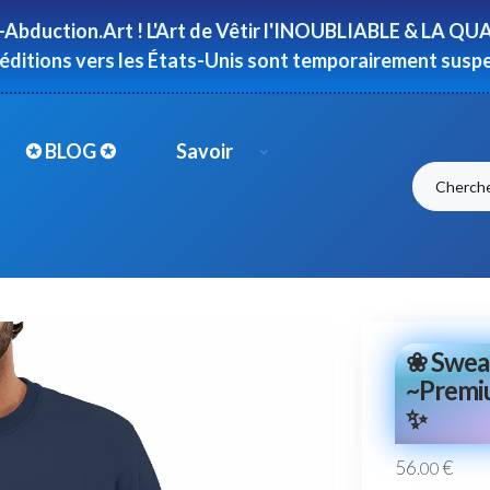
-Abduction.Art ! L'Art de Vêtir l'INOUBLIABLE & LA QUAL
péditions vers les États-Unis sont temporairement susp
✪ BLOG ✪
Savoir
❀ Sweat
~Premi
✨
56
€
.00