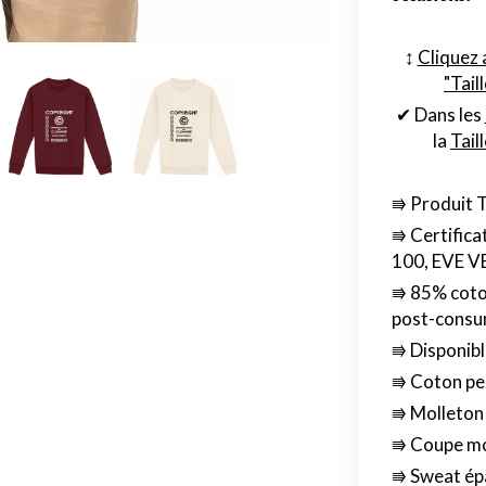
↕︎
Cliquez 
"Tail
✔ Dans les
la
Tail
⭆ Produit 
⭆ Certifica
100, EVE 
⭆ 85% coton
post-cons
⭆ Disponibl
⭆ Coton pe
⭆ Molleton 
⭆ Coupe m
⭆ Sweat épa