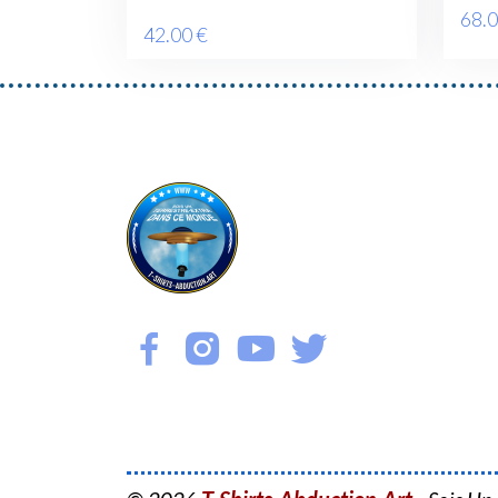
68
.
42
.00
€