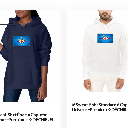
❀ Sweat-Shirt Standard à Ca
Unisexe ~Premium ✧ DÉCHIR
FRANCE/EUROPE [🌐 FR] ✨
eat-Shirt Épais à Capuche
exe ~Premium+ ✧ DÉCHIRURE
CE/EUROPE [🌐 FR] ✨