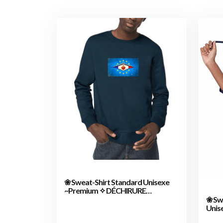
❀ Sweat-Shirt Standard Unisexe
~Premium ✧ DÉCHIRURE
FRANCE/EUROPE [🌐 FR] ✨
❀ Sw
Unis
FRAN