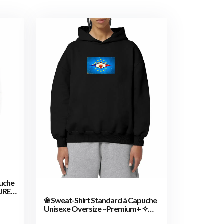
puche
URE
❀ Sweat-Shirt Standard à Capuche
Unisexe Oversize ~Premium+ ✧
DÉCHIRURE FRANCE/EUROPE [🌐