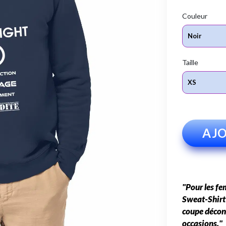
Couleur
Taille
AJO
"Pour les f
Sweat-Shirt 
coupe décont
occasions."