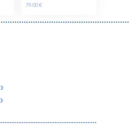
FR] ✨
79
.00
€
e☽
n☽