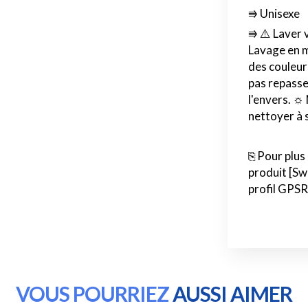
⭆ Unisexe
⭆ ⚠️ Laver 
Lavage en m
des couleurs
pas repasser
l'envers. ☼
nettoyer à 
⎘ Pour plus
produit [Sw
profil GPSR
VOUS POURRIEZ
AUSSI AIMER