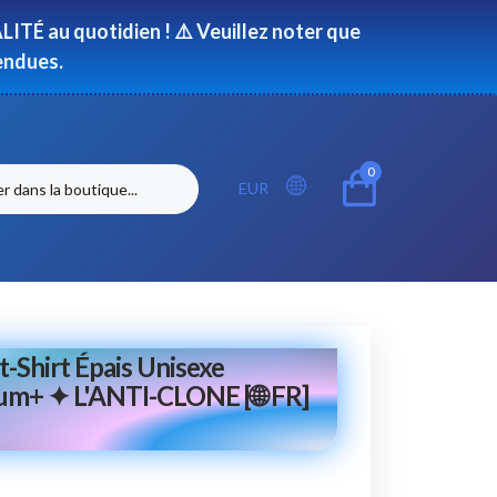
ITÉ au quotidien ! ⚠️ Veuillez noter que
endues.
0
EUR
-Shirt Épais Unisexe
um+ ✦ L'ANTI-CLONE [🌐 FR]