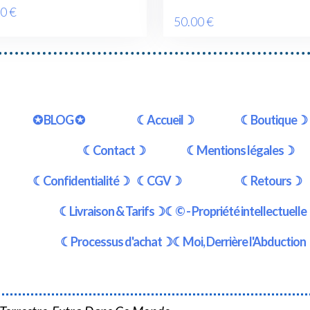
00
€
50
.00
€
✪ BLOG ✪
☾Accueil☽
☾Boutique☽
☾Contact☽
☾Mentions légales☽
☾Confidentialité☽
☾CGV☽
☾Retours☽
☾Livraison & Tarifs☽
☾© - Propriété intellectuell
☾Processus d'achat☽
☾Moi, Derrière l'Abductio