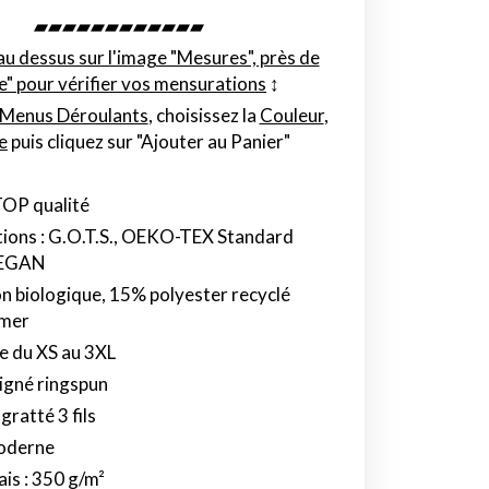
▰▰▰▰▰▰▰▰▰▰▰▰
au dessus sur l'image "Mesures", près de
le" pour vérifier vos mensurations
↕︎
Menus Déroulants
, choisissez la
Couleur
,
le
puis cliquez sur "Ajouter au Panier"
TOP qualité
tions : G.O.T.S., OEKO-TEX Standard
VEGAN
 biologique, 15% polyester recyclé
umer
e du XS au 3XL
igné ringspun
gratté 3 fils
oderne
is : 350 g/m²