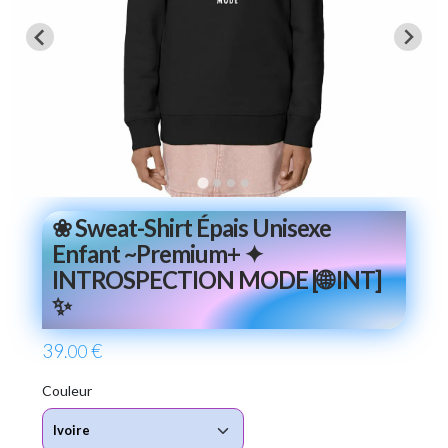
❀ Sweat-Shirt Épais Unisexe
Enfant ~Premium+ ✦
INTROSPECTION MODE [🌐 INT]
✨
39
€
.00
Couleur