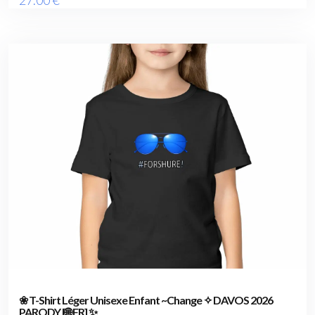
27
.00
€
❀ T-Shirt Léger Unisexe Enfant ~Change ✧ DAVOS 2026
PARODY [🌐 FR] ✨