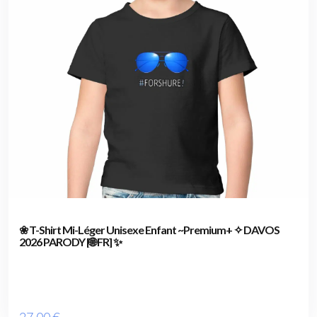
❀ T-Shirt Mi-Léger Unisexe Enfant ~Premium+ ✧ DAVOS
2026 PARODY [🌐 FR] ✨