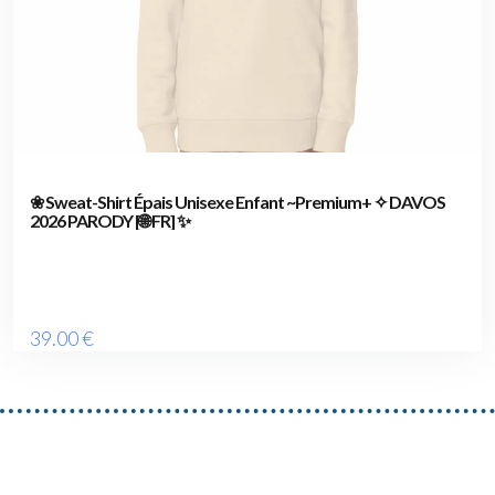
❀ Sweat-Shirt Épais Unisexe Enfant ~Premium+ ✧ DAVOS
2026 PARODY [🌐 FR] ✨
39
.00
€