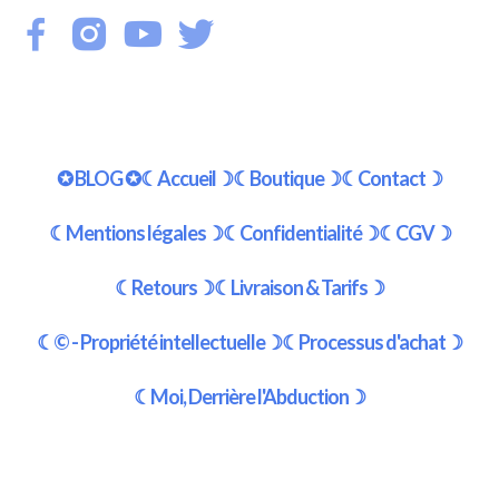
✪ BLOG ✪
☾Accueil☽
☾Boutique☽
☾Contact☽
☾Mentions légales☽
☾Confidentialité☽
☾CGV☽
☾Retours☽
☾Livraison & Tarifs☽
☾© - Propriété intellectuelle☽
☾Processus d'achat☽
☾Moi, Derrière l'Abduction☽