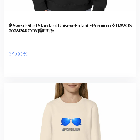
❀ Sweat-Shirt Standard Unisexe Enfant ~Premium ✧ DAVOS
2026 PARODY [🌐 FR] ✨
34
.00
€