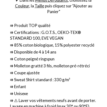
✔ Dans les
Menus Déroulants
, choisissez la
Couleur
, la
Taille
puis cliquez sur "Ajouter au
Panier"
⭆ Produit TOP qualité
⭆ Certifications : G.O.T.S., OEKO-TEX®
STANDARD 100, EVE VEGAN
⭆ 85% coton biologique, 15% polyester recyclé
⭆ Disponible de 4 à 14 ans
⭆ Coton peigné ringspun
⭆ Molleton gratté 3 fils, molleton pré-rétréci
⭆ Coupe ajustée
⭆ Sweat Shirt standard : 330 g/m²
⭆ Enfant
⭆ Unisexe
⭆ ⚠️ Laver vos vêtements neufs avant de porter.
Lavage en machine à froid (max 30° ou 90°F)