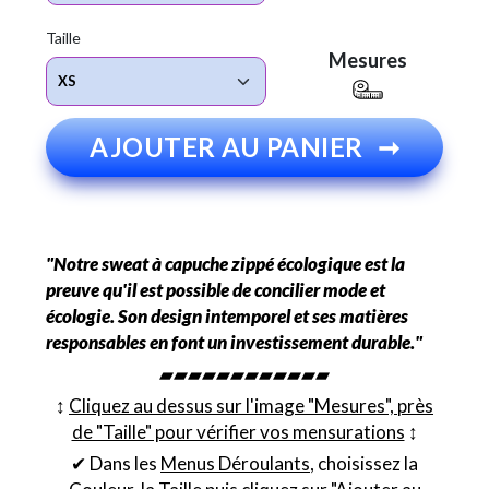
Taille
Mesures
AJOUTER AU PANIER
➞
"Notre sweat à capuche zippé écologique est la
preuve qu'il est possible de concilier mode et
écologie. Son design intemporel et ses matières
responsables en font un investissement durable."
▰▰▰▰▰▰▰▰▰▰▰▰
↕︎
Cliquez au dessus sur l'image "Mesures", près
de "Taille" pour vérifier vos mensurations
↕︎
✔ Dans les
Menus Déroulants
, choisissez la