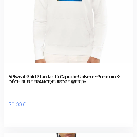
❀ Sweat-Shirt Standard à Capuche Unisexe ~Premium ✧
DÉCHIRURE FRANCE/EUROPE [🌐 FR] ✨
50
.00
€