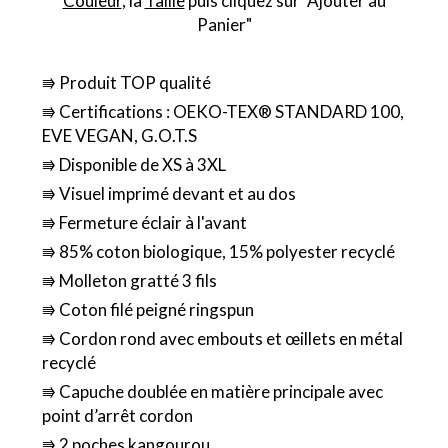
Couleur
, la
Taille
puis cliquez sur "Ajouter au
Panier"
⭆ Produit TOP qualité
⭆ Certifications : OEKO-TEX® STANDARD 100,
EVE VEGAN, G.O.T.S
⭆ Disponible de XS à 3XL
⭆ Visuel imprimé devant et au dos
⭆ Fermeture éclair à l'avant
⭆ 85% coton biologique, 15% polyester recyclé
⭆ Molleton gratté 3 fils
⭆ Coton filé peigné ringspun
⭆ Cordon rond avec embouts et œillets en métal
recyclé
⭆ Capuche doublée en matière principale avec
point d’arrêt cordon
⭆ 2 poches kangourou