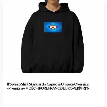
❀ Sweat-Shirt Standard à Capuche Unisexe Oversize
~Premium+ ✧ DÉCHIRURE FRANCE/EUROPE [🌐 FR] ✨