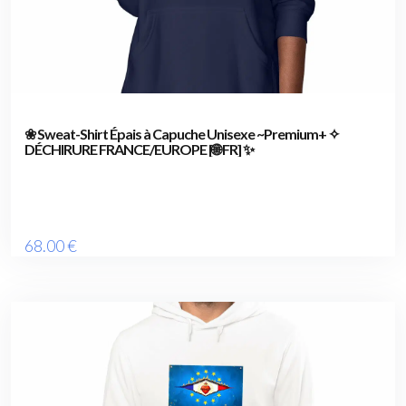
❀ Sweat-Shirt Épais à Capuche Unisexe ~Premium+ ✧
DÉCHIRURE FRANCE/EUROPE [🌐 FR] ✨
68
.00
€