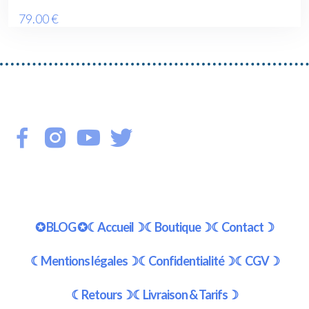
79
.00
€
✪ BLOG ✪
☾Accueil☽
☾Boutique☽
☾Contact☽
☾Mentions légales☽
☾Confidentialité☽
☾CGV☽
☾Retours☽
☾Livraison & Tarifs☽