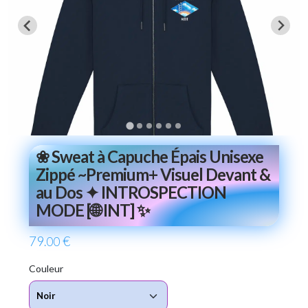
❀ Sweat à Capuche Épais Unisexe
Zippé ~Premium+ Visuel Devant &
au Dos ✦ INTROSPECTION
MODE [🌐 INT] ✨
79
€
.00
Couleur