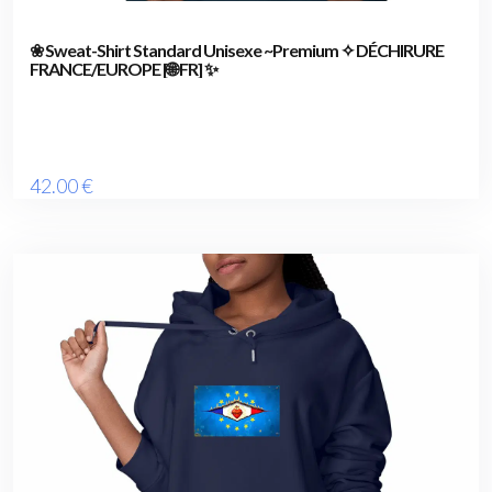
❀ Sweat-Shirt Standard Unisexe ~Premium ✧ DÉCHIRURE
FRANCE/EUROPE [🌐 FR] ✨
42
.00
€