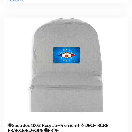
❀ Sac à dos 100% Recyclé ~Premium+ ✧ DÉCHIRURE
FRANCE/EUROPE [🌐 FR] ✨