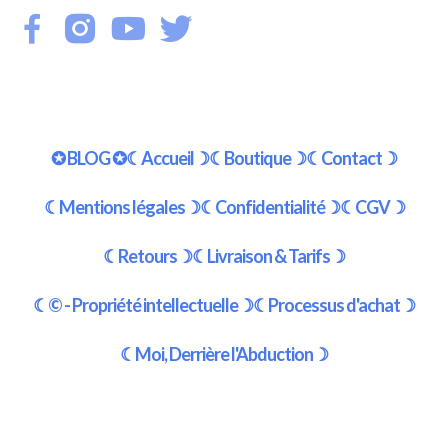
✪ BLOG ✪
☾Accueil☽
☾Boutique☽
☾Contact☽
☾Mentions légales☽
☾Confidentialité☽
☾CGV☽
☾Retours☽
☾Livraison & Tarifs☽
☾© - Propriété intellectuelle☽
☾Processus d'achat☽
☾Moi, Derrière l'Abduction☽