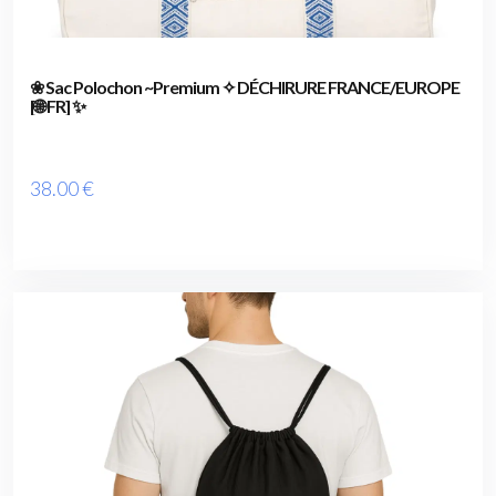
❀ Sac Polochon ~Premium ✧ DÉCHIRURE FRANCE/EUROPE
[🌐 FR] ✨
38
.00
€