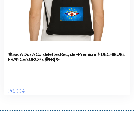
❀ Sac À Dos À Cordelettes Recyclé ~Premium ✧ DÉCHIRURE
FRANCE/EUROPE [🌐 FR] ✨
20
.00
€