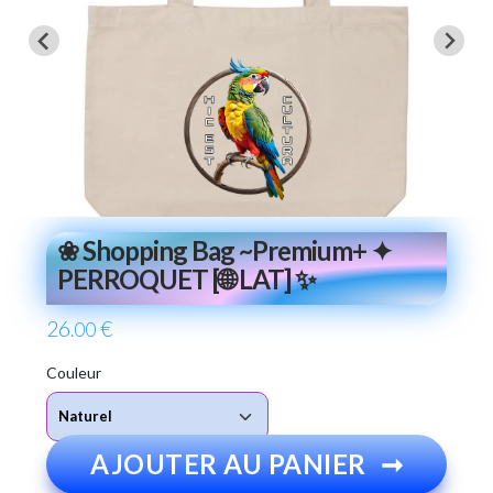
❀ Shopping Bag ~Premium+ ✦
PERROQUET [🌐 LAT] ✨
26
€
.00
Couleur
AJOUTER AU PANIER
➞