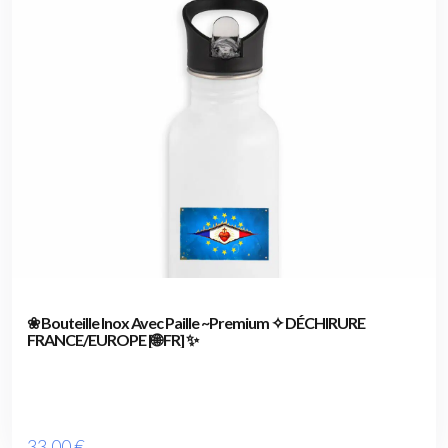
❀ Bouteille Inox Avec Paille ~Premium ✧ DÉCHIRURE
FRANCE/EUROPE [🌐 FR] ✨
33
.00
€