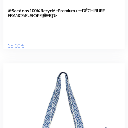
❀ Sac à dos 100% Recyclé ~Premium+ ✧ DÉCHIRURE
FRANCE/EUROPE [🌐 FR] ✨
36
.00
€