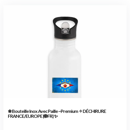
❀ Bouteille Inox Avec Paille ~Premium ✧ DÉCHIRURE
FRANCE/EUROPE [🌐 FR] ✨