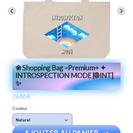
❀ Shopping Bag ~Premium+ ✦
INTROSPECTION MODE [🌐 INT]
✨
26
€
.00
Couleur
AJOUTER AU PANIER
➞