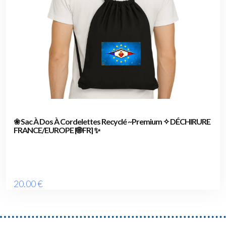
❀ Sac À Dos À Cordelettes Recyclé ~Premium ✧ DÉCHIRURE
FRANCE/EUROPE [🌐 FR] ✨
20
.00
€