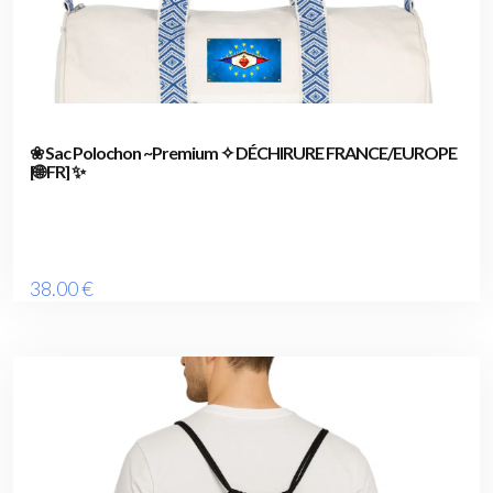
❀ Sac Polochon ~Premium ✧ DÉCHIRURE FRANCE/EUROPE
[🌐 FR] ✨
38
.00
€