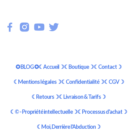
✪ BLOG ✪
☾Accueil☽
☾Boutique☽
☾Contact☽
☾Mentions légales☽
☾Confidentialité☽
☾CGV☽
☾Retours☽
☾Livraison & Tarifs☽
☾© - Propriété intellectuelle☽
☾Processus d'achat☽
☾Moi, Derrière l'Abduction☽