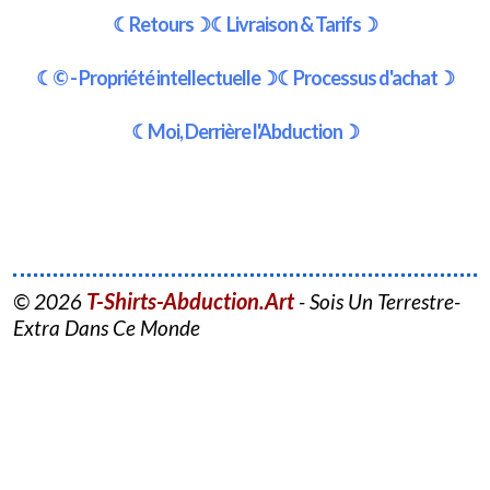
☾Retours☽
☾Livraison & Tarifs☽
☾© - Propriété intellectuelle☽
☾Processus d'achat☽
☾Moi, Derrière l'Abduction☽
T-Shirts-Abduction.Art
© 2026
- Sois Un Terrestre-
Extra Dans Ce Monde