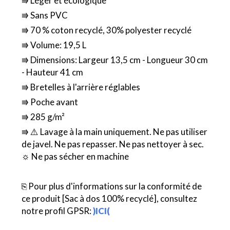
⭆ Léger et écologique
⭆ Sans PVC
⭆ 70 % coton recyclé, 30% polyester recyclé
⭆ Volume: 19,5 L
⭆ Dimensions: Largeur 13,5 cm - Longueur 30 cm
- Hauteur 41 cm
⭆ Bretelles à l'arrière réglables
⭆ Poche avant
⭆ 285 g/m²
⭆ ⚠️ Lavage à la main uniquement. Ne pas utiliser
de javel. Ne pas repasser. Ne pas nettoyer à sec.
☼ Ne pas sécher en machine
⎘ Pour plus d'informations sur la conformité de
ce produit [Sac à dos 100% recyclé], consultez
notre profil GPSR:
)ICI(