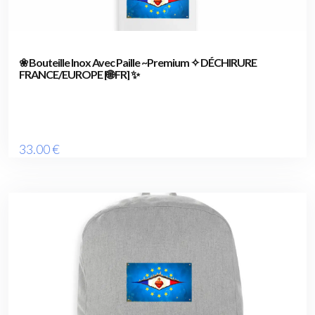
❀ Bouteille Inox Avec Paille ~Premium ✧ DÉCHIRURE
FRANCE/EUROPE [🌐 FR] ✨
33
.00
€