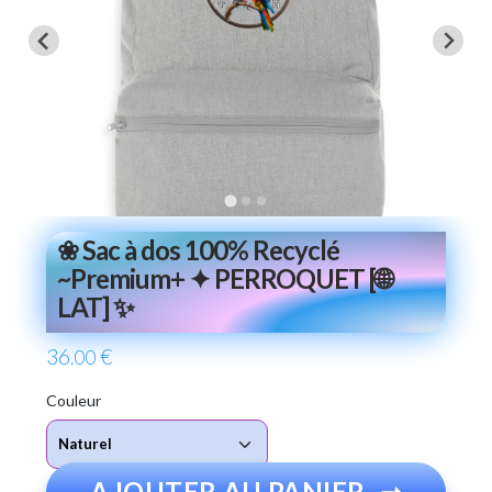
❀ Sac à dos 100% Recyclé
~Premium+ ✦ PERROQUET [🌐
LAT] ✨
36
€
.00
Couleur
AJOUTER AU PANIER
➞