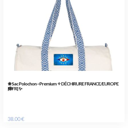
❀ Sac Polochon ~Premium ✧ DÉCHIRURE FRANCE/EUROPE
[🌐 FR] ✨
38
.00
€