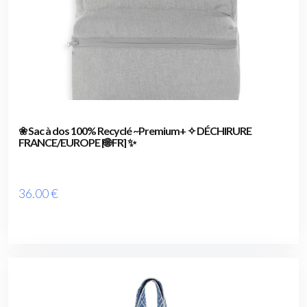
❀ Sac à dos 100% Recyclé ~Premium+ ✧ DÉCHIRURE
FRANCE/EUROPE [🌐 FR] ✨
36
.00
€