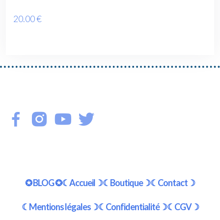
20
.00
€
✪ BLOG ✪
☾Accueil☽
☾Boutique☽
☾Contact☽
☾Mentions légales☽
☾Confidentialité☽
☾CGV☽