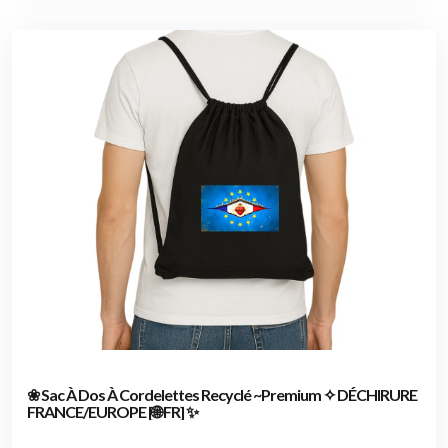
❀ Sac À Dos À Cordelettes Recyclé ~Premium ✧ DÉCHIRURE
FRANCE/EUROPE [🌐 FR] ✨