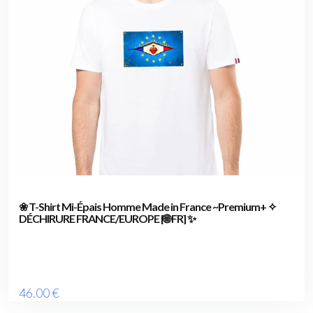
❀ T-Shirt Mi-Épais Homme Made in France ~Premium+ ✧
DÉCHIRURE FRANCE/EUROPE [🌐 FR] ✨
46
.00
€