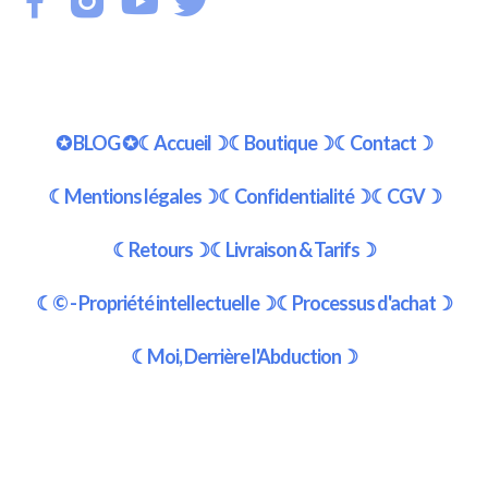
✪ BLOG ✪
☾Accueil☽
☾Boutique☽
☾Contact☽
☾Mentions légales☽
☾Confidentialité☽
☾CGV☽
☾Retours☽
☾Livraison & Tarifs☽
☾© - Propriété intellectuelle☽
☾Processus d'achat☽
☾Moi, Derrière l'Abduction☽