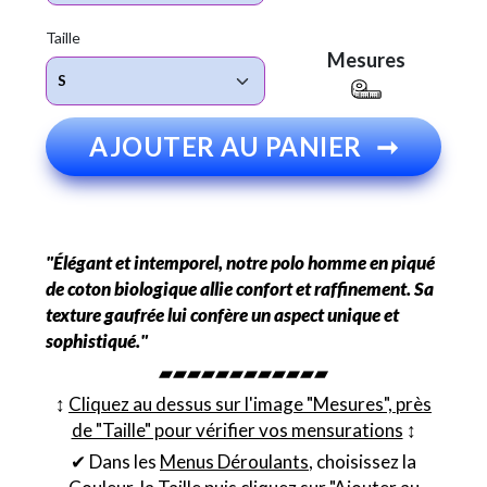
Taille
Mesures
AJOUTER AU PANIER
➞
"Élégant et intemporel, notre polo homme en piqué
de coton biologique allie confort et raffinement. Sa
texture gaufrée lui confère un aspect unique et
sophistiqué."
▰▰▰▰▰▰▰▰▰▰▰▰
↕︎
Cliquez au dessus sur l'image "Mesures", près
de "Taille" pour vérifier vos mensurations
↕︎
✔ Dans les
Menus Déroulants
, choisissez la