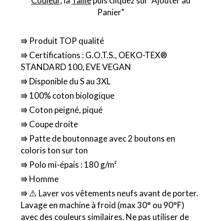
Couleur
, la
Taille
puis cliquez sur "Ajouter au
Panier"
⭆ Produit TOP qualité
⭆ Certifications : G.O.T.S., OEKO-TEX®
STANDARD 100, EVE VEGAN
⭆ Disponible du S au 3XL
⭆ 100% coton biologique
⭆ Coton peigné, piqué
⭆ Coupe droite
⭆ Patte de boutonnage avec 2 boutons en
coloris ton sur ton
⭆ Polo mi-épais : 180 g/m²
⭆ Homme
⭆ ⚠️ Laver vos vêtements neufs avant de porter.
Lavage en machine à froid (max 30° ou 90°F)
avec des couleurs similaires. Ne pas utiliser de