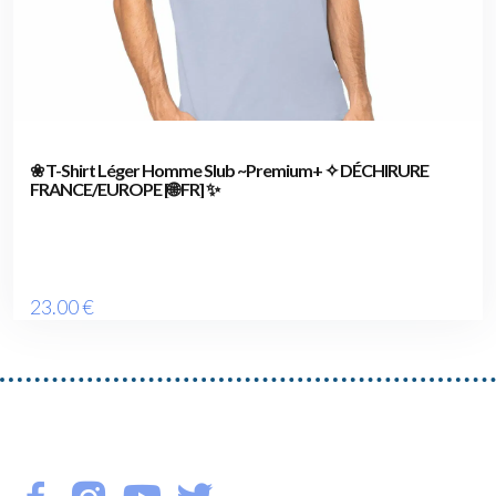
❀ T-Shirt Léger Homme Slub ~Premium+ ✧ DÉCHIRURE
FRANCE/EUROPE [🌐 FR] ✨
23
.00
€