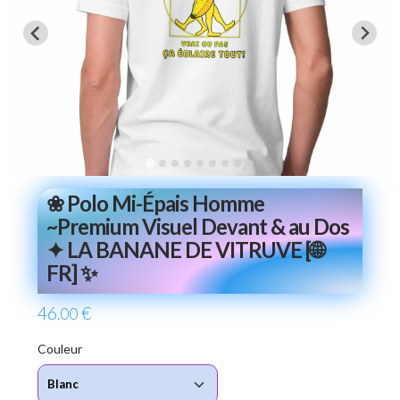
❀ Polo Mi-Épais Homme
~Premium Visuel Devant & au Dos
✦ LA BANANE DE VITRUVE [🌐
FR] ✨
46
€
.00
Couleur