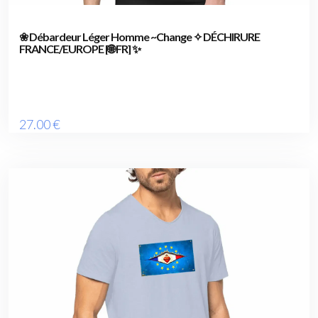
❀ Débardeur Léger Homme ~Change ✧ DÉCHIRURE
FRANCE/EUROPE [🌐 FR] ✨
27
.00
€