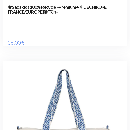
❀ Sac à dos 100% Recyclé ~Premium+ ✧ DÉCHIRURE
FRANCE/EUROPE [🌐 FR] ✨
36
.00
€