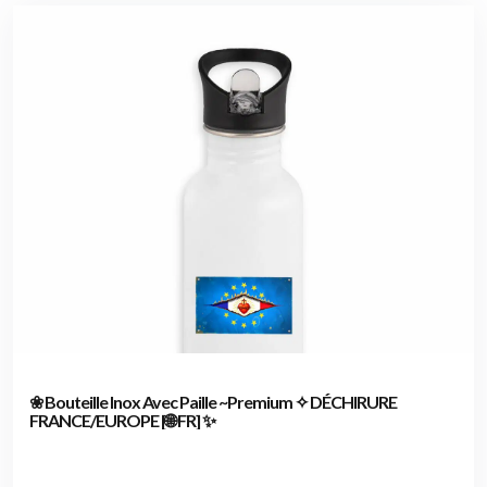
❀ Bouteille Inox Avec Paille ~Premium ✧ DÉCHIRURE
FRANCE/EUROPE [🌐 FR] ✨