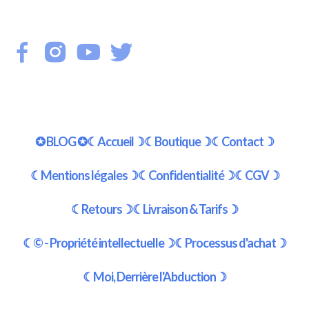
✪ BLOG ✪
☾Accueil☽
☾Boutique☽
☾Contact☽
☾Mentions légales☽
☾Confidentialité☽
☾CGV☽
☾Retours☽
☾Livraison & Tarifs☽
☾© - Propriété intellectuelle☽
☾Processus d'achat☽
☾Moi, Derrière l'Abduction☽