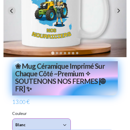
❀ Mug Céramique Imprimé Sur
Chaque Côté ~Premium ✧
SOUTENONS NOS FERMES [🌐
FR] ✨
13
€
.00
Couleur