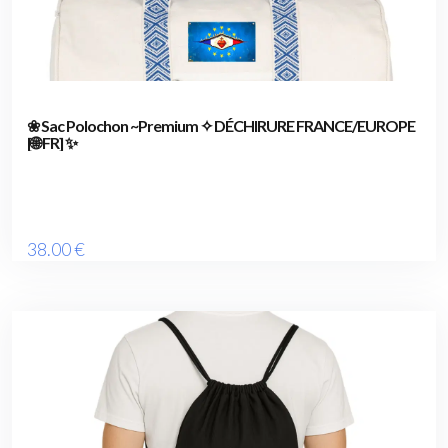
❀ Sac Polochon ~Premium ✧ DÉCHIRURE FRANCE/EUROPE
[🌐 FR] ✨
38
.00
€