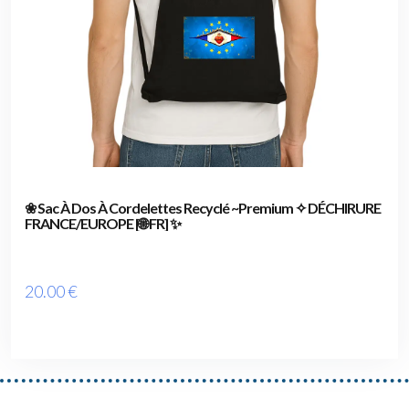
❀ Sac À Dos À Cordelettes Recyclé ~Premium ✧ DÉCHIRURE
FRANCE/EUROPE [🌐 FR] ✨
20
.00
€