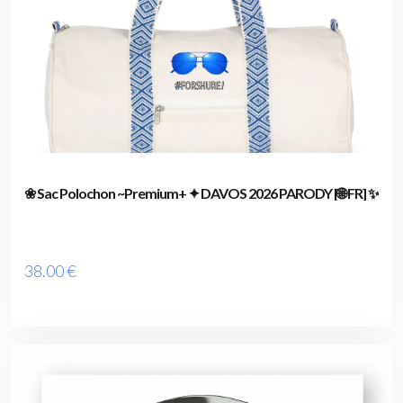
❀ Sac Polochon ~Premium+ ✦ DAVOS 2026 PARODY [🌐 FR] ✨
38
.00
€