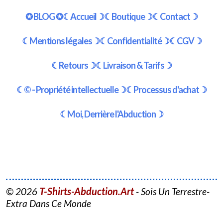
✪ BLOG ✪
☾Accueil☽
☾Boutique☽
☾Contact☽
☾Mentions légales☽
☾Confidentialité☽
☾CGV☽
☾Retours☽
☾Livraison & Tarifs☽
☾© - Propriété intellectuelle☽
☾Processus d'achat☽
☾Moi, Derrière l'Abduction☽
T-Shirts-Abduction.Art
© 2026
- Sois Un Terrestre-
Extra Dans Ce Monde