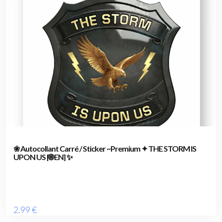
❀ Autocollant Carré / Sticker ~Premium ✦ THE STORM IS
UPON US [🌐 EN] ✨
2
.99
€