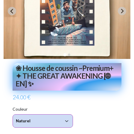
❀ Housse de coussin ~Premium+
✦ THE GREAT AWAKENING [🌐
EN] ✨
24
€
.00
Couleur