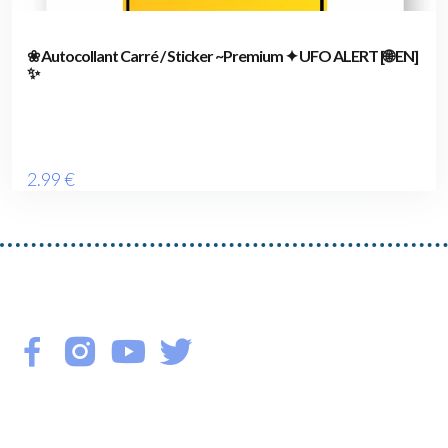
❀ Autocollant Carré / Sticker ~Premium ✦ UFO ALERT [🌐 EN]
✨
2
.99
€