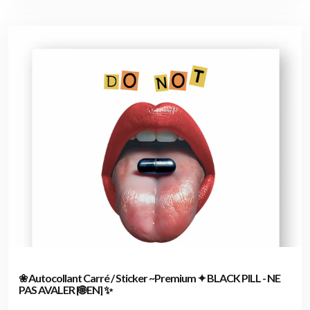
❀ Autocollant Carré / Sticker ~Premium ✦ BLACK PILL - NE
PAS AVALER [🌐 EN] ✨