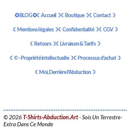
✪ BLOG ✪
☾Accueil☽
☾Boutique☽
☾Contact☽
☾Mentions légales☽
☾Confidentialité☽
☾CGV☽
☾Retours☽
☾Livraison & Tarifs☽
☾© - Propriété intellectuelle☽
☾Processus d'achat☽
☾Moi, Derrière l'Abduction☽
T-Shirts-Abduction.Art
© 2026
- Sois Un Terrestre-
Extra Dans Ce Monde