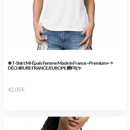
❀ T-Shirt Mi-Épais Femme Made in France ~Premium+ ✧
DÉCHIRURE FRANCE/EUROPE [🌐 FR] ✨
42
.00
€