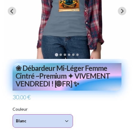
❀ Débardeur Mi-Léger Femme
Cintré ~Premium ✦ VIVEMENT
VENDREDI ! [🌐 FR] ✨
30
€
.00
Couleur