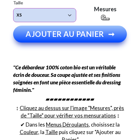
Taille
Mesures
AJOUTER AU PANIER
➞
"Ce débardeur 100% coton bio est un véritable
écrin de douceur. Sa coupe ajustée et ses finitions
soignées en font une pièce essentielle du dressing
féminin."
▰▰▰▰▰▰▰▰▰▰▰▰
↕︎
Cliquez au dessus sur l'image "Mesures", près
de "Taille" pour vérifier vos mensurations
↕︎
✔ Dans les
Menus Déroulants
, choisissez la
Couleur
, la
Taille
puis cliquez sur "Ajouter au
Panier"