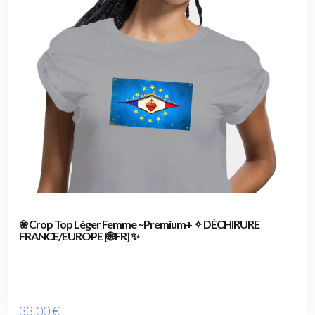
❀ Crop Top Léger Femme ~Premium+ ✧ DÉCHIRURE
FRANCE/EUROPE [🌐 FR] ✨
33
.00
€