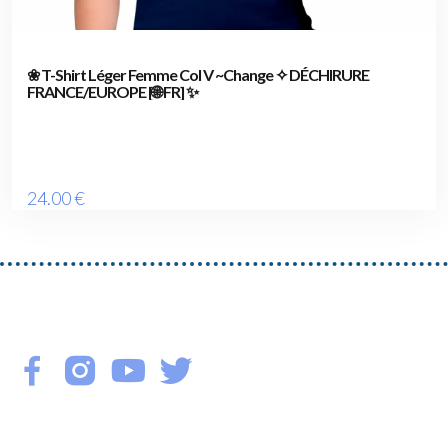
❀ T-Shirt Léger Femme Col V ~Change ✧ DÉCHIRURE
FRANCE/EUROPE [🌐 FR] ✨
24
.00
€