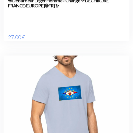
❀ Débardeur Léger Homme ~Change ✧ DÉCHIRURE
FRANCE/EUROPE [🌐 FR] ✨
27
.00
€