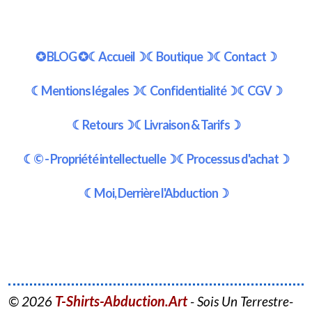
✪ BLOG ✪
☾Accueil☽
☾Boutique☽
☾Contact☽
☾Mentions légales☽
☾Confidentialité☽
☾CGV☽
☾Retours☽
☾Livraison & Tarifs☽
☾© - Propriété intellectuelle☽
☾Processus d'achat☽
☾Moi, Derrière l'Abduction☽
T-Shirts-Abduction.Art
© 2026
- Sois Un Terrestre-