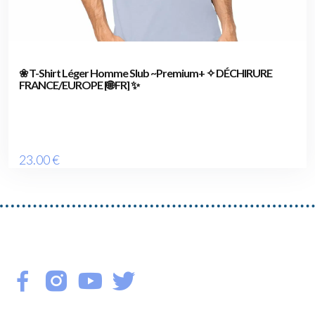
❀ T-Shirt Léger Homme Slub ~Premium+ ✧ DÉCHIRURE
FRANCE/EUROPE [🌐 FR] ✨
23
.00
€