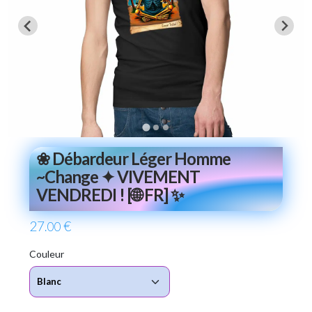
❀ Débardeur Léger Homme
~Change ✦ VIVEMENT
VENDREDI ! [🌐 FR] ✨
27
€
.00
Couleur