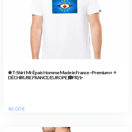
❀ T-Shirt Mi-Épais Homme Made in France ~Premium+ ✧
DÉCHIRURE FRANCE/EUROPE [🌐 FR] ✨
46
.00
€