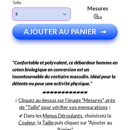
Taille
Mesures
AJOUTER AU PANIER
➞
"Confortable et polyvalent, ce débardeur homme en
coton biologique en conversion est un
incontournable du vestiaire masculin. Idéal pour la
détente ou pour une activité physique."
▰▰▰▰▰▰▰▰▰▰▰▰
↕︎
Cliquez au dessus sur l'image "Mesures", près
de "Taille" pour vérifier vos mensurations
↕︎
✔ Dans les
Menus Déroulants
, choisissez la
Couleur
, la
Taille
puis cliquez sur "Ajouter au
Panier"