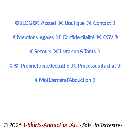
✪ BLOG ✪
☾Accueil☽
☾Boutique☽
☾Contact☽
☾Mentions légales☽
☾Confidentialité☽
☾CGV☽
☾Retours☽
☾Livraison & Tarifs☽
☾© - Propriété intellectuelle☽
☾Processus d'achat☽
☾Moi, Derrière l'Abduction☽
T-Shirts-Abduction.Art
© 2026
- Sois Un Terrestre-