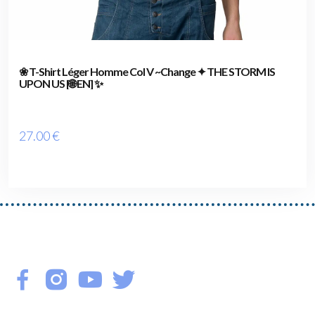
❀ T-Shirt Léger Homme Col V ~Change ✦ THE STORM IS
UPON US [🌐 EN] ✨
27
.00
€