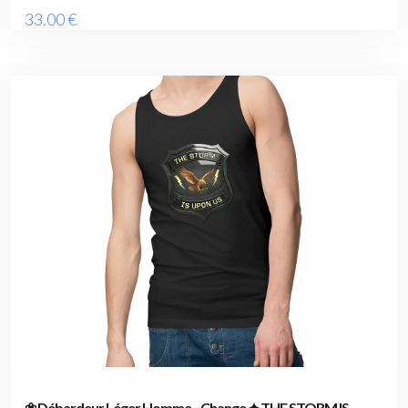
33
.00
€
❀ Débardeur Léger Homme ~Change ✦ THE STORM IS