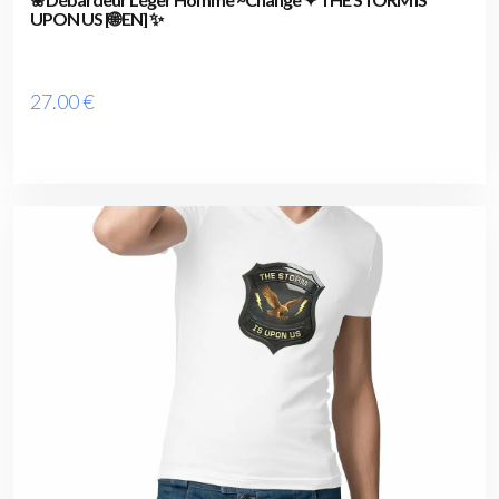
UPON US [🌐 EN] ✨
27
.00
€