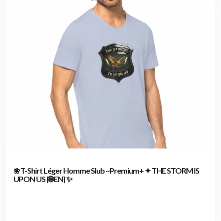
❀ T-Shirt Léger Homme Slub ~Premium+ ✦ THE STORM IS
UPON US [🌐 EN] ✨