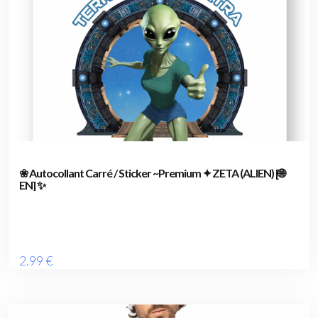
❀ Autocollant Carré / Sticker ~Premium ✦ ZETA (ALIEN) [🌐
EN] ✨
2
.99
€