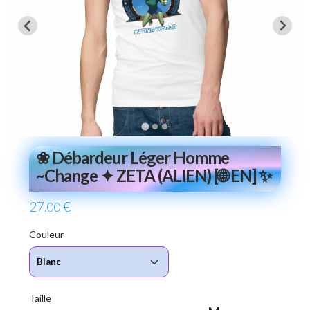
❀ Débardeur Léger Homme
~Change ✦ ZETA (ALIEN) [🌐 EN] ✨
27
€
.00
Couleur
Taille