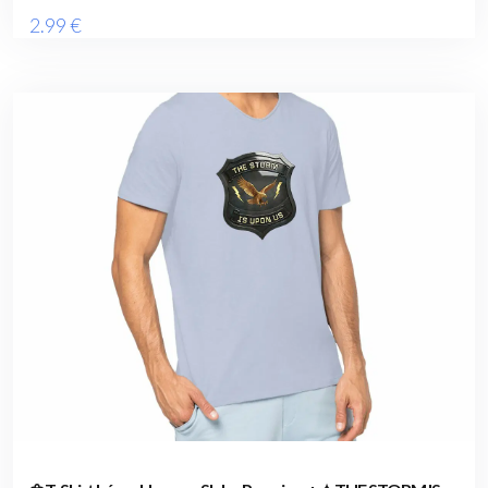
2
.99
€