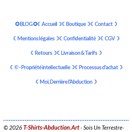
✪ BLOG ✪
☾Accueil☽
☾Boutique☽
☾Contact☽
☾Mentions légales☽
☾Confidentialité☽
☾CGV☽
☾Retours☽
☾Livraison & Tarifs☽
☾© - Propriété intellectuelle☽
☾Processus d'achat☽
☾Moi, Derrière l'Abduction☽
T-Shirts-Abduction.Art
© 2026
- Sois Un Terrestre-