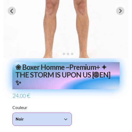
❀ Boxer Homme ~Premium+ ✦
THE STORM IS UPON US [🌐 EN]
✨
24
€
.00
Couleur