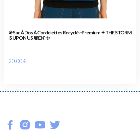
❀ Sac À Dos À Cordelettes Recyclé ~Premium ✦ THE STORM
IS UPON US [🌐 EN] ✨
20
.00
€