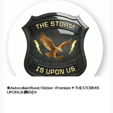
❀ Autocollant Rond / Sticker ~Premium ✦ THE STORM IS
UPON US [🌐 EN] ✨