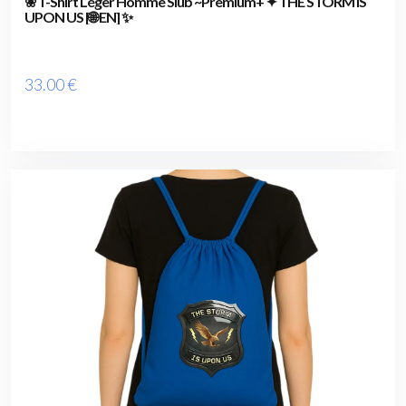
❀ T-Shirt Léger Homme Slub ~Premium+ ✦ THE STORM IS
UPON US [🌐 EN] ✨
33
.00
€