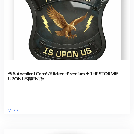
❀ Autocollant Carré / Sticker ~Premium ✦ THE STORM IS
UPON US [🌐 EN] ✨
2
.99
€