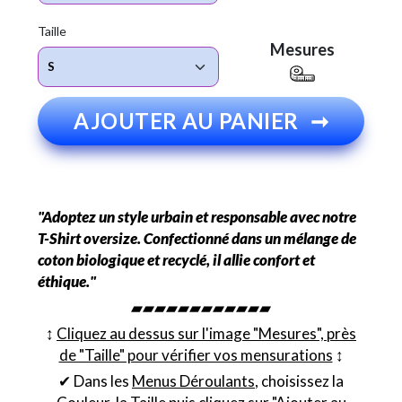
Taille
Mesures
AJOUTER AU PANIER
➞
"Adoptez un style urbain et responsable avec notre
T-Shirt oversize. Confectionné dans un mélange de
coton biologique et recyclé, il allie confort et
éthique."
▰▰▰▰▰▰▰▰▰▰▰▰
↕︎
Cliquez au dessus sur l'image "Mesures", près
de "Taille" pour vérifier vos mensurations
↕︎
✔ Dans les
Menus Déroulants
, choisissez la