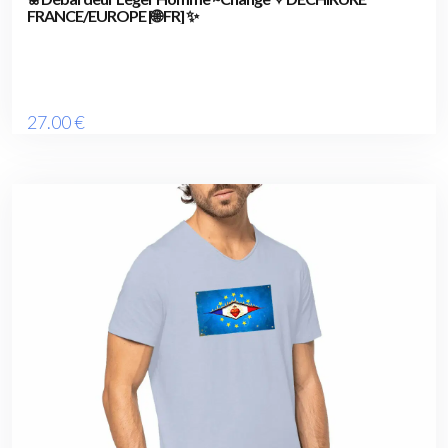
FRANCE/EUROPE [🌐 FR] ✨
27
.00
€