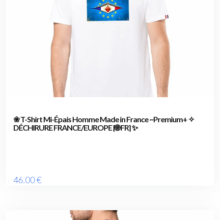
❀ T-Shirt Mi-Épais Homme Made in France ~Premium+ ✧
DÉCHIRURE FRANCE/EUROPE [🌐 FR] ✨
46
.00
€