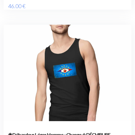
46
.00
€
❀ Débardeur Léger Homme ~Change ✧ DÉCHIRURE