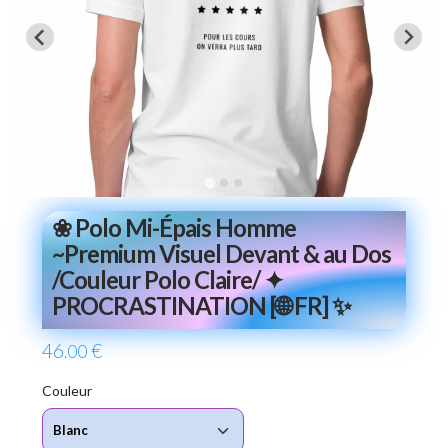
❀ Polo Mi-Épais Homme
~Premium Visuel Devant & au Dos
/Couleur Polo Claire/ ✦
PROCRASTINATION [🌐 FR] ✨
46
€
.00
Couleur