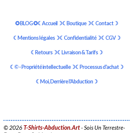
✪ BLOG ✪
☾Accueil☽
☾Boutique☽
☾Contact☽
☾Mentions légales☽
☾Confidentialité☽
☾CGV☽
☾Retours☽
☾Livraison & Tarifs☽
☾© - Propriété intellectuelle☽
☾Processus d'achat☽
☾Moi, Derrière l'Abduction☽
T-Shirts-Abduction.Art
© 2026
- Sois Un Terrestre-