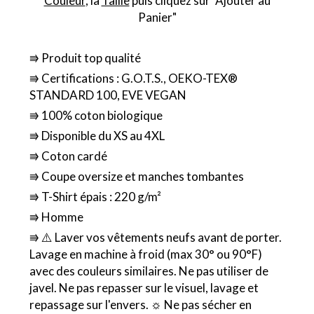
Couleur
, la
Taille
puis cliquez sur "Ajouter au
Panier"
⭆ Produit top qualité
⭆ Certifications : G.O.T.S., OEKO-TEX®
STANDARD 100, EVE VEGAN
⭆ 100% coton biologique
⭆ Disponible du XS au 4XL
⭆ Coton cardé
⭆ Coupe oversize et manches tombantes
⭆ T-Shirt épais : 220 g/m²
⭆ Homme
⭆ ⚠️ Laver vos vêtements neufs avant de porter.
Lavage en machine à froid (max 30° ou 90°F)
avec des couleurs similaires. Ne pas utiliser de
javel. Ne pas repasser sur le visuel, lavage et
repassage sur l'envers. ☼ Ne pas sécher en