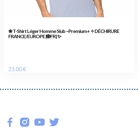
❀ T-Shirt Léger Homme Slub ~Premium+ ✧ DÉCHIRURE
FRANCE/EUROPE [🌐 FR] ✨
23
.00
€